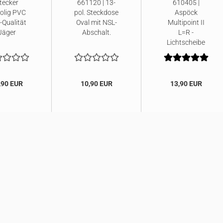
tecker
661120 | 13-
610405 |
olig PVC
pol. Steckdose
Aspöck
-Qualität
Oval mit NSL-
Multipoint II
Jäger
Abschalt.
L=R -
Lichtscheibe
,90 EUR
10,90 EUR
13,90 EUR