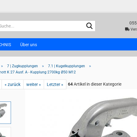
055
Suche...
Vers
CHNIS
Über uns
»
»
»
7 | Zugkupplungen
7.1 | Kugelkupplungen
nott K 27 Ausf. A - Kupplung 2700kg Ø50 M12
64
Artikel in dieser Kategorie
« zurück
weiter »
Letzter »