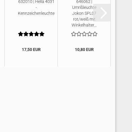
632010 | Hella 4031
646062 |
Sof
-
Umrißleuchte
Kennzeichenleuchte
Jokon SPL07
Kug
rot/weiß mit
Winkelhalter...
17,50 EUR
10,80 EUR
39