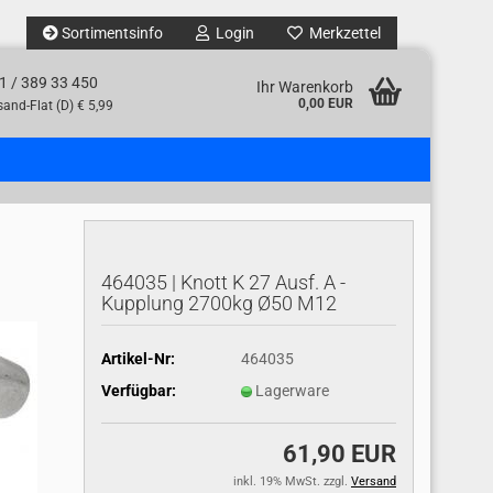
Sortimentsinfo
Login
Merkzettel
1 / 389 33 450
Ihr Warenkorb
0,00 EUR
and-Flat (D) € 5,99
464035 | Knott K 27 Ausf. A -
Kupplung 2700kg Ø50 M12
Artikel-Nr:
464035
Verfügbar:
Lagerware
61,90 EUR
inkl. 19% MwSt. zzgl.
Versand