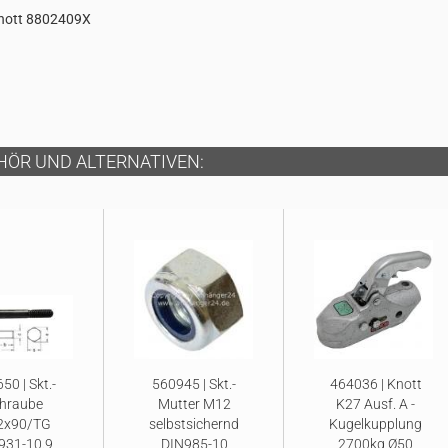
Knott 8802409X
HÖR UND ALTERNATIVEN:
50 | Skt.-
560945 | Skt.-
464036 | Knott
hraube
Mutter M12
K27 Ausf. A -
2x90/TG
selbstsichernd
Kugelkupplung
931-10.9
DIN985-10
2700kg Ø50