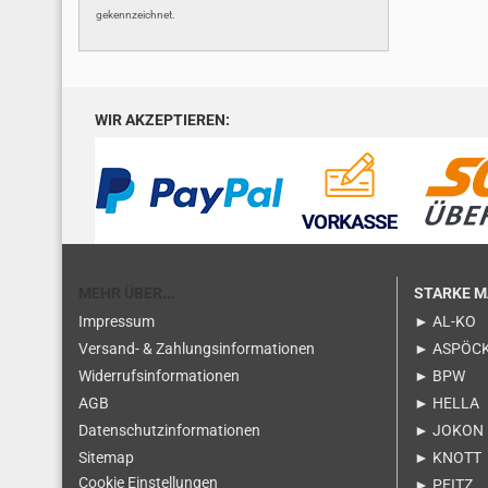
gekennzeichnet.
WIR AKZEPTIEREN:
MEHR ÜBER...
STARKE 
Impressum
► AL-KO
Versand- & Zahlungsinformationen
► ASPÖC
Widerrufsinformationen
► BPW
AGB
► HELLA
Datenschutzinformationen
► JOKON
Sitemap
► KNOTT
Cookie Einstellungen
► PEITZ