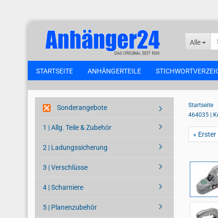
Alle
STARTSEITE
ANHÄNGERTEILE
STICHWORTVERZEI
Startseite
Sonderangebote
464035 | K
1 | Allg. Teile & Zubehör
« Erster
2 | Ladungssicherung
3 | Verschlüsse
4 | Scharniere
5 | Planenzubehör