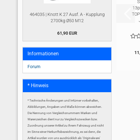
S
13p
TOP
464035 | Knott K 27 Ausf. A - Kupplung
2700kg Ø50 M12
61,90 EUR
11
Informationen
Forum
* Hinweis
* Technische Änderungen und Irrtümer vorbehalten,
Abbildungen, Angaben und Maße können abweichen.
Die Nennung von Vergleichsnummern Marken und
Warenzeichen dient nur zu Vergleichszwecken bzw.
Zuordnung unserer Artikel zu Ihrem Fahrzeug und nicht
im Sinne einer Herkunftsbezeichnung, es sei denn, die
Artikel wurden von uns ausdrücklich als 'Originalware'