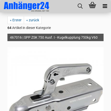
« Erster
« zurück
64
Artikel in dieser Kategorie
467016 | SPP ZSK 750 Ausf. I - Kugelkupplung 750kg V60