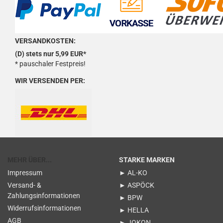
VERSANDKOSTEN:
(D) stets nur 5,99 EUR*
* pauschaler Festpreis!
WIR VERSENDEN PER:
MEHR ÜBER...
STARKE MARKEN
Impressum
► AL-KO
Versand- &
► ASPÖCK
Zahlungsinformationen
► BPW
Widerrufsinformationen
► HELLA
AGB
► JOKON