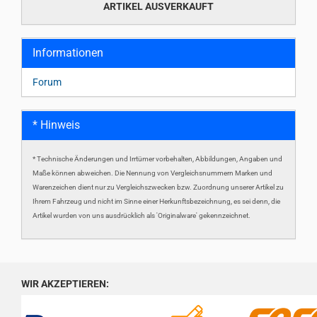
ARTIKEL AUSVERKAUFT
Informationen
Forum
* Hinweis
* Technische Änderungen und Irrtümer vorbehalten, Abbildungen, Angaben und
Maße können abweichen. Die Nennung von Vergleichsnummern Marken und
Warenzeichen dient nur zu Vergleichszwecken bzw. Zuordnung unserer Artikel zu
Ihrem Fahrzeug und nicht im Sinne einer Herkunftsbezeichnung, es sei denn, die
Artikel wurden von uns ausdrücklich als 'Originalware' gekennzeichnet.
WIR AKZEPTIEREN: