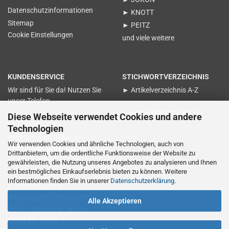
Datenschutzinformationen
► KNOTT
Sitemap
► PEITZ
Cookie Einstellungen
und viele weitere
KUNDENSERVICE
STICHWORTVERZEICHNIS
Wir sind für Sie da! Nutzen Sie
► Artikelverzeichnis A-Z
unser Telefon
KUNDENBEWERTUNGEN
Diese Webseite verwendet Cookies und andere
für Nachfragen zu
Technologien
Rechnungen-Zahlungen
Wir verwenden Cookies und ähnliche Technologien, auch von
0551 - 89028638 Mo-Fr.
Vertrag widerrufen
Drittanbietern, um die ordentliche Funktionsweise der Website zu
15:00 bis 17:00
gewährleisten, die Nutzung unseres Angebotes zu analysieren und Ihnen
ein bestmögliches Einkaufserlebnis bieten zu können. Weitere
Informationen finden Sie in unserer
Datenschutzerklärung
.
für Nachfragen zu
Bestellungen-Lieferungen
Alle Akzeptieren
0551 - 89028638 Mo-Fr.
09:00 bis 16:00