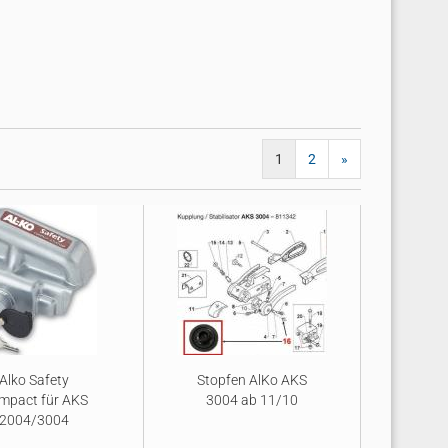
1
2
»
Alko Safety
Stopfen AlKo AKS
mpact für AKS
3004 ab 11/10
2004/3004