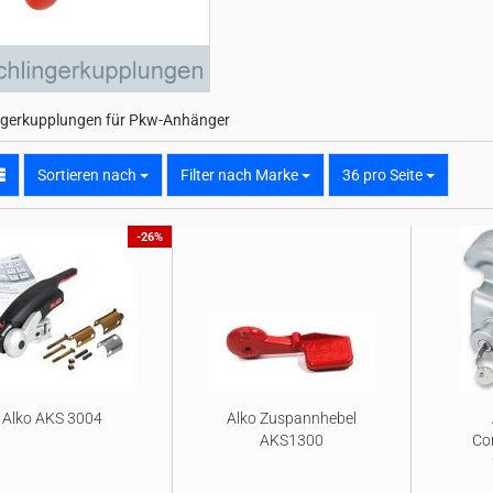
ngerkupplungen für Pkw-Anhänger
Sortieren nach
pro Seite
Sortieren nach
Filter nach Marke
36 pro Seite
-26%
Alko AKS 3004
Alko Zuspannhebel
AKS1300
Co