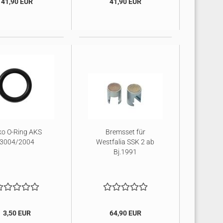
41,90 EUR
41,90 EUR
ko O-Ring AKS
Bremsset für
3004/2004
Westfalia SSK 2 ab
Bj.1991
3,50 EUR
64,90 EUR