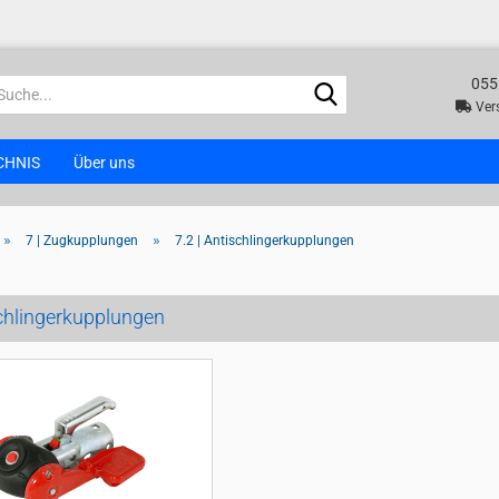
055
Suche...
Vers
CHNIS
Über uns
»
»
7 | Zugkupplungen
7.2 | Antischlingerkupplungen
chlingerkupplungen