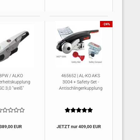
-24%
BPW / ALKO
465652 | AL-KO AKS
erheitskupplung
3004 + Safety-Set -
SC 3,0 "weiß"
Antischlingerkupplung
389,00 EUR
JETZT nur 409,00 EUR