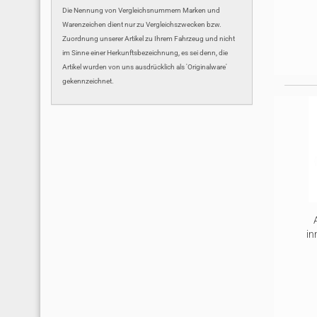
Die Nennung von Vergleichsnummern Marken und
Warenzeichen dient nur zu Vergleichszwecken bzw.
Zuordnung unserer Artikel zu Ihrem Fahrzeug und nicht
im Sinne einer Herkunftsbezeichnung, es sei denn, die
Artikel wurden von uns ausdrücklich als 'Originalware'
gekennzeichnet.
in