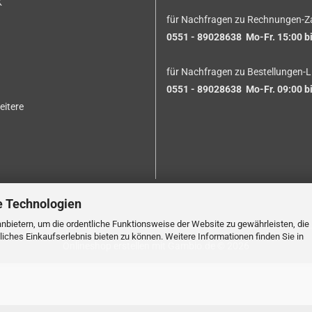
K
für Nachfragen zu Rechnungen-Z
0551 - 89028638 Mo-Fr. 15:00 bi
für Nachfragen zu Bestellungen-L
0551 - 89028638 Mo-Fr. 09:00 bi
eitere
e Technologien
nbietern, um die ordentliche Funktionsweise der Website zu gewährleisten, die
ches Einkaufserlebnis bieten zu können. Weitere Informationen finden Sie in
Onlineshop erstellen
mit Gambio.de © 2026