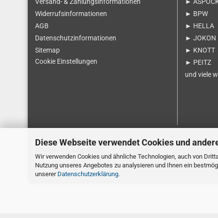
Versand- & Zahlungsinformationen
► ASPÖC
Widerrufsinformationen
► BPW
AGB
► HELLA
Datenschutzinformationen
► JOKON
Sitemap
► KNOTT
Cookie Einstellungen
► PEITZ
und viele w
Diese Webseite verwendet Cookies und ander
Vertrag widerrufen
Wir verwenden Cookies und ähnliche Technologien, auch von Dritta
Nutzung unseres Angebotes zu analysieren und Ihnen ein bestmögli
unserer
Datenschutzerklärung
.