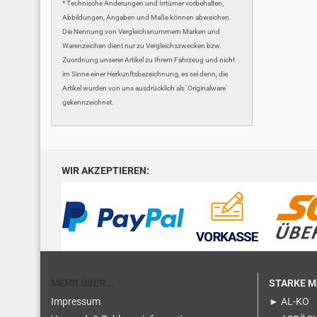
* Technische Änderungen und Irrtümer vorbehalten,
Abbildungen, Angaben und Maße können abweichen.
Die Nennung von Vergleichsnummern Marken und
Warenzeichen dient nur zu Vergleichszwecken bzw.
Zuordnung unserer Artikel zu Ihrem Fahrzeug und nicht
im Sinne einer Herkunftsbezeichnung, es sei denn, die
Artikel wurden von uns ausdrücklich als 'Originalware'
gekennzeichnet.
WIR AKZEPTIEREN:
MEHR ÜBER...
STARKE 
Impressum
► AL-KO