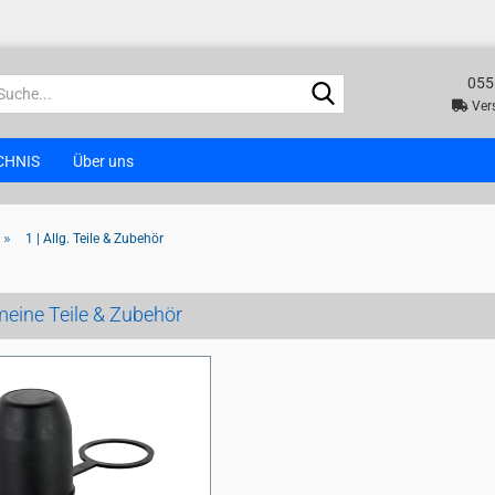
055
Suche...
Vers
CHNIS
Über uns
»
1 | Allg. Teile & Zubehör
meine Teile & Zubehör