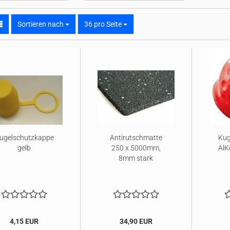
Sortieren nach
pro Seite
Sortieren nach
36 pro Seite
ugelschutzkappe
Antirutschmatte
Kug
gelb
250 x 5000mm,
AlKo
8mm stark
4,15 EUR
34,90 EUR