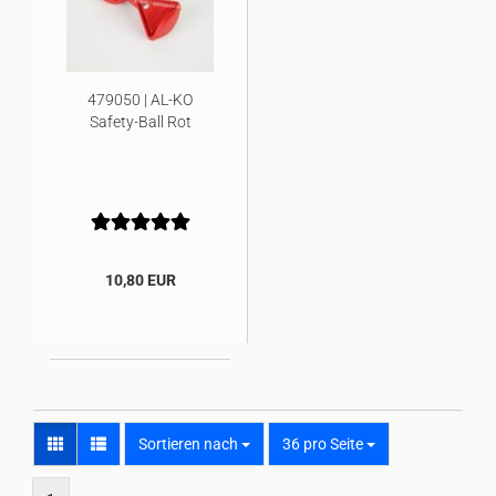
479050 | AL-KO
Safety-Ball Rot
10,80 EUR
Sortieren nach
pro Seite
Sortieren nach
36 pro Seite