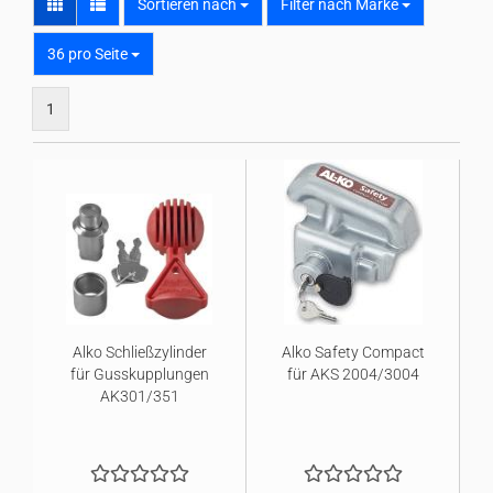
Sortieren nach
Sortieren nach
Filter nach Marke
pro Seite
36 pro Seite
1
Alko Schließzylinder
Alko Safety Compact
für Gusskupplungen
für AKS 2004/3004
AK301/351