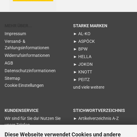
MEHR ÜBER...
STARKE MARKEN
Impressum
► AL-KO
Versand- &
► ASPÖCK
Zahlungsinformationen
► BPW
Widerrufsinformationen
► HELLA
AGB
► JOKON
Datenschutzinformationen
► KNOTT
Sitemap
► PEITZ
Cookie Einstellungen
und viele weitere
KUNDENSERVICE
STICHWORTVERZEICHNIS
Wir sind für Sie da! Nutzen Sie
► Artikelverzeichnis A-Z
unser Telefon
KUNDENBEWERTUNGEN
Diese Webseite verwendet Cookies und andere