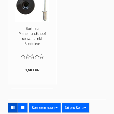
Barthau
Planenrundknopf
schwarz inkl.
Blindniete
1,50 EUR
Sortieren nach
pro Seite
Sortieren nach
36 pro Seite