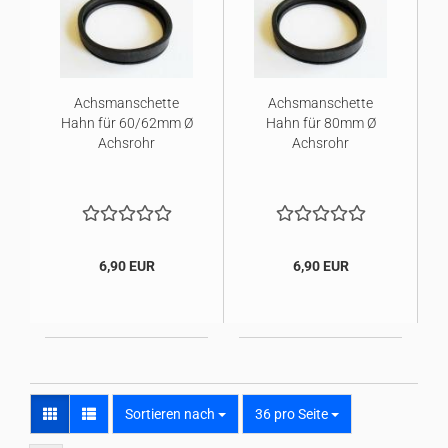
Achsmanschette
Achsmanschette
Hahn für 60/62mm Ø
Hahn für 80mm Ø
Achsrohr
Achsrohr
6,90 EUR
6,90 EUR
Sortieren nach
pro Seite
Sortieren nach
36 pro Seite