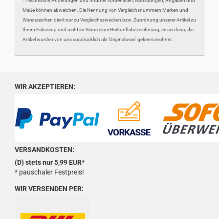
* Technische Änderungen und Irrtümer vorbehalten, Abbildungen, Angaben und
Maße können abweichen. Die Nennung von Vergleichsnummern Marken und
Warenzeichen dient nur zu Vergleichszwecken bzw. Zuordnung unserer Artikel zu
Ihrem Fahrzeug und nicht im Sinne einer Herkunftsbezeichnung, es sei denn, die
Artikel wurden von uns ausdrücklich als 'Originalware' gekennzeichnet.
WIR AKZEPTIEREN:
VERSANDKOSTEN:
(D) stets nur 5,99 EUR*
* pauschaler Festpreis!
WIR VERSENDEN PER: