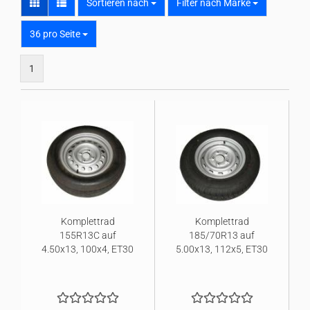
Sortieren nach
Sortieren nach
Filter nach Marke
pro Seite
36 pro Seite
1
Komplettrad
Komplettrad
155R13C auf
185/70R13 auf
4.50x13, 100x4, ET30
5.00x13, 112x5, ET30