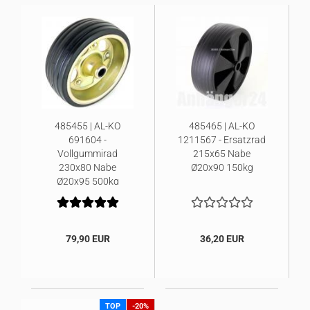
485455 | AL-KO
485465 | AL-KO
691604 -
1211567 - Ersatzrad
Vollgummirad
215x65 Nabe
230x80 Nabe
Ø20x90 150kg
Ø20x95 500kg
79,90 EUR
36,20 EUR
TOP
-20%