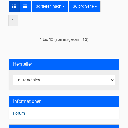
Sortieren nach
pro Seite
Sortieren nach
36 pro Seite
1
1
bis
15
(von insgesamt
15
)
Hersteller
Informationen
Forum