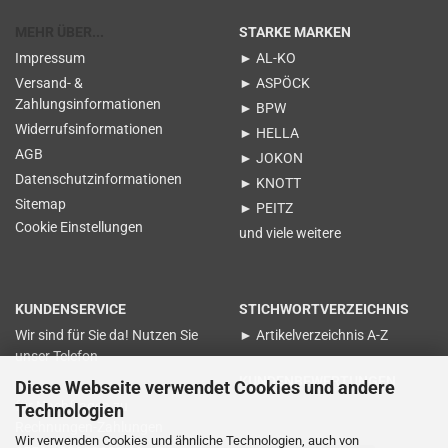
MEHR ÜBER...
STARKE MARKEN
Impressum
► AL-KO
Versand- &
► ASPÖCK
Zahlungsinformationen
► BPW
Widerrufsinformationen
► HELLA
AGB
► JOKON
Datenschutzinformationen
► KNOTT
Sitemap
► PEITZ
Cookie Einstellungen
und viele weitere
KUNDENSERVICE
STICHWORTVERZEICHNIS
Wir sind für Sie da! Nutzen Sie
► Artikelverzeichnis A-Z
unser Telefon
KUNDENBEWERTUNGEN
Diese Webseite verwendet Cookies und andere
für Nachfragen zu
Technologien
Rechnungen-Zahlungen
Wir verwenden Cookies und ähnliche Technologien, auch von