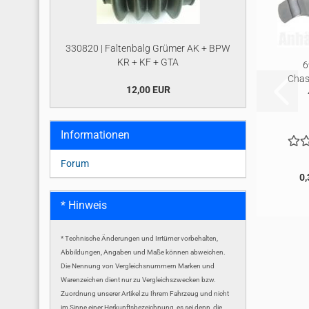
330820 | Faltenbalg Grümer AK + BPW
KR + KF + GTA
6
Chas
12,00 EUR
Informationen
Forum
0,
* Hinweis
* Technische Änderungen und Irrtümer vorbehalten,
Abbildungen, Angaben und Maße können abweichen.
Die Nennung von Vergleichsnummern Marken und
Warenzeichen dient nur zu Vergleichszwecken bzw.
Zuordnung unserer Artikel zu Ihrem Fahrzeug und nicht
im Sinne einer Herkunftsbezeichnung, es sei denn, die