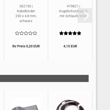
562130 |
479821 |
Kabelbinder
Kugelschutzkappe
Kug
290 x 4,8 mm,
mit Schlaufe Weiß
mit
schwarz
Ihr Preis 0,20 EUR
4,15 EUR
3