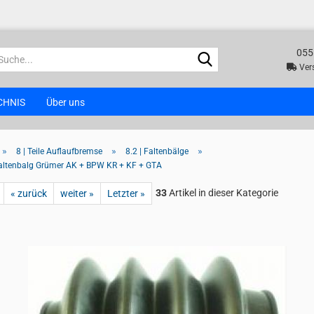
055
Suche...
Vers
CHNIS
Über uns
»
»
»
8 | Teile Auflaufbremse
8.2 | Faltenbälge
altenbalg Grümer AK + BPW KR + KF + GTA
33
Artikel in dieser Kategorie
« zurück
weiter »
Letzter »