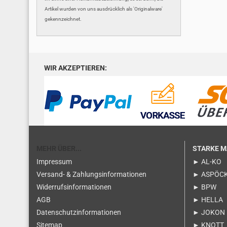
Artikel wurden von uns ausdrücklich als 'Originalware'
gekennzeichnet.
WIR AKZEPTIEREN:
MEHR ÜBER...
STARKE 
Impressum
► AL-KO
Versand- & Zahlungsinformationen
► ASPÖC
Widerrufsinformationen
► BPW
AGB
► HELLA
Datenschutzinformationen
► JOKON
Sitemap
► KNOTT