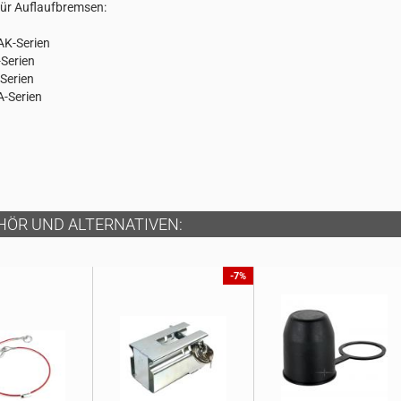
für Auflaufbremsen:
AK-Serien
Serien
Serien
-Serien
HÖR UND ALTERNATIVEN:
-7%