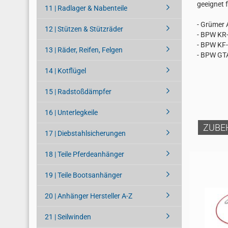
geeignet 
11 | Radlager & Nabenteile
- Grümer 
12 | Stützen & Stützräder
- BPW KR-
- BPW KF-
13 | Räder, Reifen, Felgen
- BPW GTA
14 | Kotflügel
15 | Radstoßdämpfer
16 | Unterlegkeile
ZUBE
17 | Diebstahlsicherungen
18 | Teile Pferdeanhänger
19 | Teile Bootsanhänger
20 | Anhänger Hersteller A-Z
21 | Seilwinden