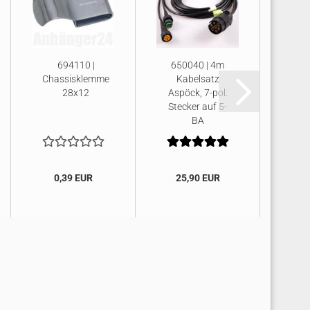
694110 |
650040 | 4m
6
Chassisklemme
Kabelsatz
Kab
28x12
Aspöck, 7-pol.
x 1
Stecker auf 5-
BA
A
0,39 EUR
25,90 EUR
3