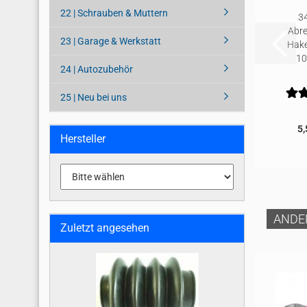
22 | Schrauben & Muttern
34
Abre
23 | Garage & Werkstatt
Hake
1
24 | Autozubehör
25 | Neu bei uns
5,
Hersteller
ANDE
Zuletzt angesehen