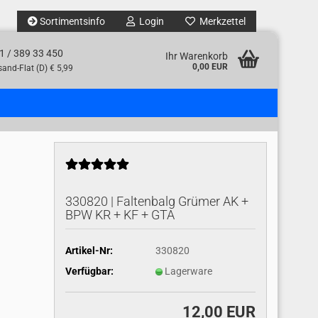
Sortimentsinfo
Login
Merkzettel
1 / 389 33 450
Ihr Warenkorb
0,00 EUR
and-Flat (D) € 5,99
330820 | Faltenbalg Grümer AK +
BPW KR + KF + GTA
Artikel-Nr:
330820
Verfügbar:
Lagerware
12,00 EUR