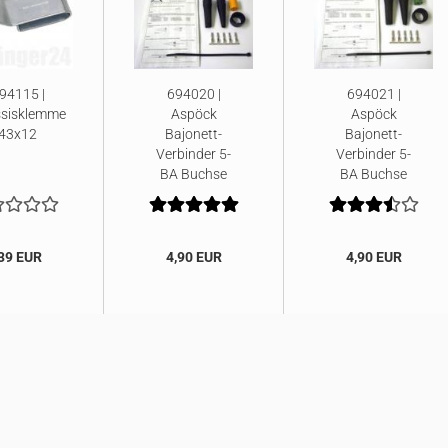
94115 |
694020 |
694021 |
sisklemme
Aspöck
Aspöck
43x12
Bajonett-
Bajonett-
Verbinder 5-
Verbinder 5-
BA Buchse
BA Buchse
Gelb/Links
Grün/Rechts
39 EUR
4,90 EUR
4,90 EUR