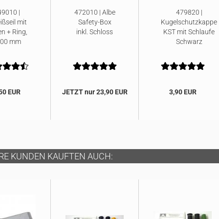
9010 |
472010 | Albe
479820 |
ißseil mit
Safety-Box
Kugelschutzkappe
n + Ring,
inkl. Schloss
KST mit Schlaufe
000 mm
Schwarz
50 EUR
JETZT nur 23,90 EUR
3,90 EUR
RE KUNDEN KAUFTEN AUCH: