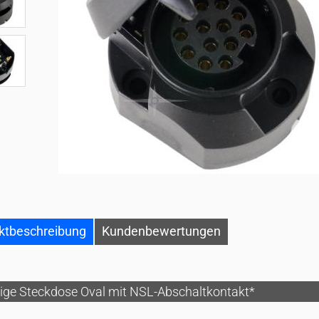
ktbeschreibung
Kundenbewertungen
lige Steckdose Oval mit NSL-Abschaltkontakt*