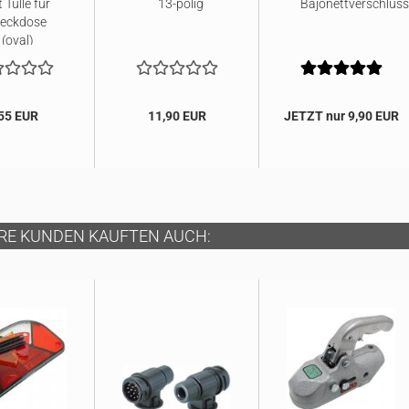
 Tülle für
13-polig
Bajonettverschluss
teckdose
(oval)
55 EUR
11,90 EUR
JETZT nur 9,90 EUR
RE KUNDEN KAUFTEN AUCH: