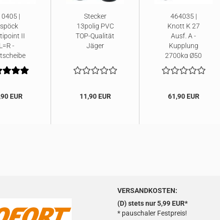
0405 |
Stecker
464035 |
spöck
13polig PVC
Knott K 27
ipoint II
TOP-Qualität
Ausf. A -
L=R -
Jäger
Kupplung
htscheibe
2700kg Ø50
M12
,90 EUR
11,90 EUR
61,90 EUR
VERSANDKOSTEN:
(D) stets nur 5,99 EUR*
* pauschaler Festpreis!