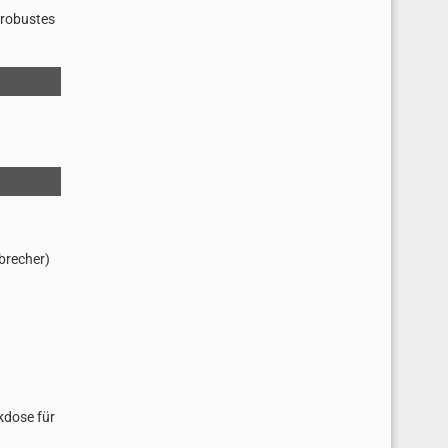
 robustes
brecher)
kdose für