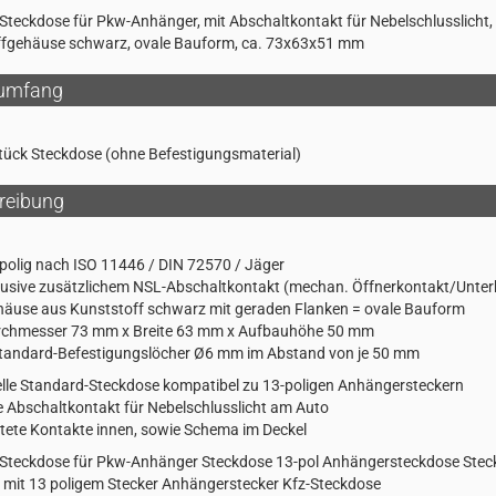
 Steckdose für Pkw-Anhänger, mit Abschaltkontakt für Nebelschlusslicht,
ffgehäuse schwarz, ovale Bauform, ca. 73x63x51 mm
rumfang
tück Steckdose (ohne Befestigungsmaterial)
reibung
polig nach ISO 11446 / DIN 72570 / Jäger
lusive zusätzlichem NSL-Abschaltkontakt (mechan. Öffnerkontakt/Unter
äuse aus Kunststoff schwarz mit geraden Flanken = ovale Bauform
rchmesser 73 mm x Breite 63 mm x Aufbauhöhe 50 mm
tandard-Befestigungslöcher Ø6 mm im Abstand von je 50 mm
elle Standard-Steckdose kompatibel zu 13-poligen Anhängersteckern
ve Abschaltkontakt für Nebelschlusslicht am Auto
ftete Kontakte innen, sowie Schema im Deckel
 Steckdose für Pkw-Anhänger Steckdose 13-pol Anhängersteckdose Stec
mit 13 poligem Stecker Anhängerstecker Kfz-Steckdose