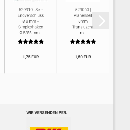
529910 | Seil-
529060 |
6
Endverschluss
Planenseil
Ø 8 mm +
8mm
Mul
Simplexhaken
Transluzent
Ø 8/55 mm...
mit
Lic
Sisaleinlage
1,75 EUR
1,50 EUR
11
WIR VERSENDEN PER: