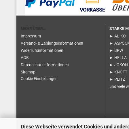
MEHR ÜBER...
STARKE 
Impressum
► AL-KO
Versand- & Zahlungsinformationen
► ASPÖC
Widerrufsinformationen
► BPW
AGB
► HELLA
Datenschutzinformationen
► JOKON
Sitemap
► KNOTT
Cookie Einstellungen
► PEITZ
und viele w
Diese Webseite verwendet Cookies und ander
Vertrag widerrufen