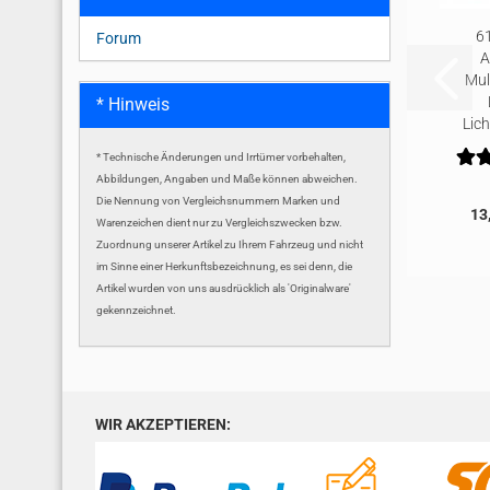
61
Forum
A
Mult
* Hinweis
Lic
* Technische Änderungen und Irrtümer vorbehalten,
Abbildungen, Angaben und Maße können abweichen.
Die Nennung von Vergleichsnummern Marken und
13
Warenzeichen dient nur zu Vergleichszwecken bzw.
Zuordnung unserer Artikel zu Ihrem Fahrzeug und nicht
im Sinne einer Herkunftsbezeichnung, es sei denn, die
Artikel wurden von uns ausdrücklich als 'Originalware'
gekennzeichnet.
WIR AKZEPTIEREN: