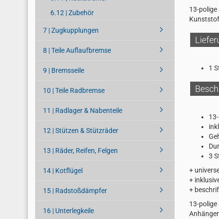
13-polige
6.12 | Zubehör
Kunststo
7 | Zugkupplungen
Liefe
8 | Teile Auflaufbremse
1 S
9 | Bremsseile
Besch
10 | Teile Radbremse
11 | Radlager & Nabenteile
13-
ink
12 | Stützen & Stützräder
Geh
Du
13 | Räder, Reifen, Felgen
3 S
+ univers
14 | Kotflügel
+ inklusi
+ beschri
15 | Radstoßdämpfer
13-polige
16 | Unterlegkeile
Anhänger 