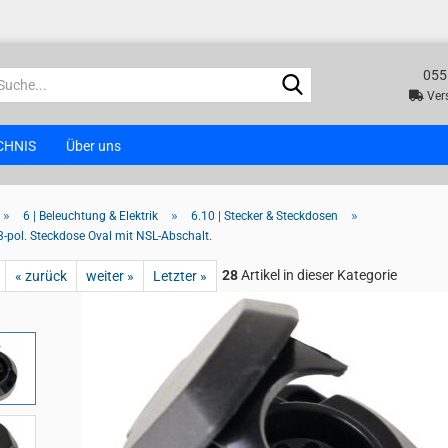
055
Suche...
Vers
CHNIS
Über uns
»
»
»
6 | Beleuchtung & Elektrik
6.10 | Stecker & Steckdosen
3-pol. Steckdose Oval mit NSL-Abschalt.
28
Artikel in dieser Kategorie
« zurück
weiter »
Letzter »