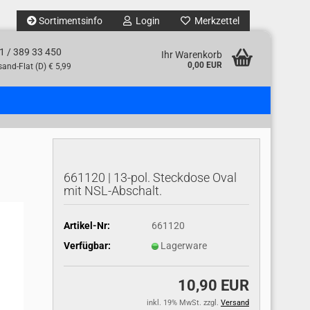
Sortimentsinfo
Login
Merkzettel
1 / 389 33 450
Ihr Warenkorb
0,00 EUR
and-Flat (D) € 5,99
661120 | 13-pol. Steckdose Oval
mit NSL-Abschalt.
Artikel-Nr:
661120
Verfügbar:
Lagerware
10,90 EUR
inkl. 19% MwSt. zzgl.
Versand