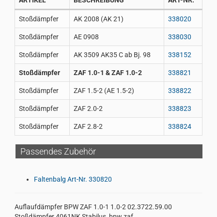
ARTIKEL
BESCHREIBUNG
ART-NR.
Stoßdämpfer
AK 2008 (AK 21)
338020
Stoßdämpfer
AE 0908
338030
Stoßdämpfer
AK 3509 AK35 C ab Bj. 98
338152
Stoßdämpfer
ZAF 1.0-1 & ZAF 1.0-2
338821
Stoßdämpfer
ZAF 1.5-2 (AE 1.5-2)
338822
Stoßdämpfer
ZAF 2.0-2
338823
Stoßdämpfer
ZAF 2.8-2
338824
Passendes Zubehör
Faltenbalg Art-Nr. 330820
Auflaufdämpfer BPW ZAF 1.0-1 1.0-2 02.3722.59.00
Stoßdämpfer 4061NK Stabilus, bpw zaf