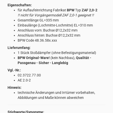
Eigenschaften:
für Auflaufeinrichtung Fabrikat
BPW
Typ
ZAF 2,0-2
!! nicht für Vorgängermodell ZAF 2,0-1 geeignet !!
Gesamtlänge GL=335 mm
Einbaulänge (Lochmitte-Lochmitte) EL=310 mm
Anschluss vorn: Buchse Ø12,2x32 mm
Anschluss hinten: Buchse Ø12,2x32 mm
BPW Code 48.36.58x.xxx
Lieferumfang:
1 Stück Stoßdämpfer (ohne Befestigungsmaterial)
BPW Original-Ware!
(kein Nachbau),
Qualität -
Passgenau - Sicher - Langlebig
Vgl.-Nr.:
02.3722.77.00
AE 2.0-2
Hinweis:
technische Änderungen und Irrtümer vorbehalten,
Abbildungen und Maße können abweichen
Stichworte/Synonyme: