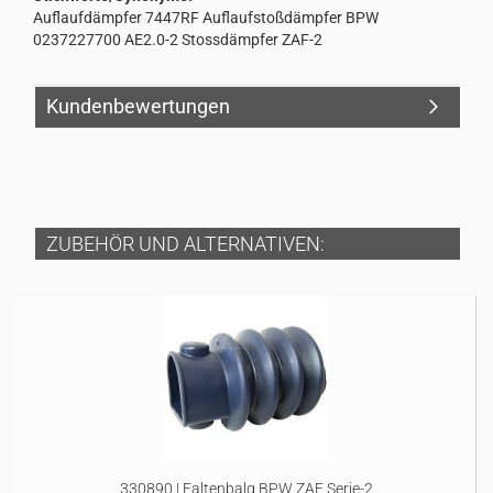
Auflaufdämpfer 7447RF Auflaufstoßdämpfer BPW
0237227700 AE2.0-2 Stossdämpfer ZAF-2
Kundenbewertungen
ZUBEHÖR UND ALTERNATIVEN:
330890 | Faltenbalg BPW ZAF Serie-2