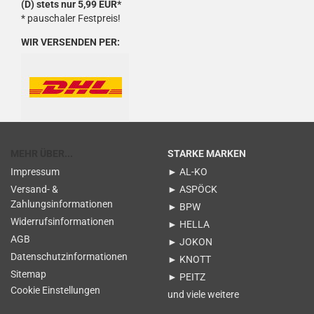
(D) stets nur 5,99 EUR*
* pauschaler Festpreis!
WIR VERSENDEN PER:
MEHR ÜBER...
STARKE MARKEN
Impressum
► AL-KO
Versand- &
► ASPÖCK
Zahlungsinformationen
► BPW
Widerrufsinformationen
► HELLA
AGB
► JOKON
Datenschutzinformationen
► KNOTT
Sitemap
► PEITZ
Cookie Einstellungen
und viele weitere