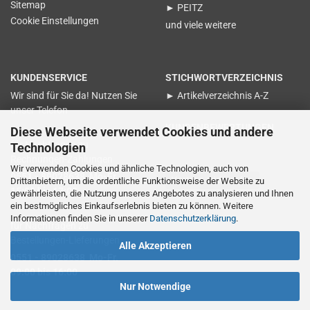
Sitemap
► PEITZ
Cookie Einstellungen
und viele weitere
KUNDENSERVICE
STICHWORTVERZEICHNIS
Wir sind für Sie da! Nutzen Sie
► Artikelverzeichnis A-Z
unser Telefon
KUNDENBEWERTUNGEN
Diese Webseite verwendet Cookies und andere
für Nachfragen zu
Technologien
Rechnungen-Zahlungen
Wir verwenden Cookies und ähnliche Technologien, auch von
0551 - 89028638 Mo-Fr.
Vertrag widerrufen
Drittanbietern, um die ordentliche Funktionsweise der Website zu
15:00 bis 17:00
gewährleisten, die Nutzung unseres Angebotes zu analysieren und Ihnen
ein bestmögliches Einkaufserlebnis bieten zu können. Weitere
Informationen finden Sie in unserer
Datenschutzerklärung
.
für Nachfragen zu
Bestellungen-Lieferungen
Alle Akzeptieren
0551 - 89028638 Mo-Fr.
09:00 bis 16:00
Nur Notwendige