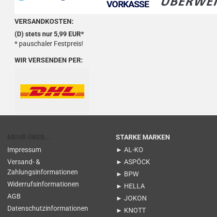
VERSANDKOSTEN:
(D) stets nur 5,99 EUR*
* pauschaler Festpreis!
WIR VERSENDEN PER:
MEHR ÜBER...
STARKE MARKEN
Impressum
► AL-KO
Versand- &
► ASPÖCK
Zahlungsinformationen
► BPW
Widerrufsinformationen
► HELLA
AGB
► JOKON
Datenschutzinformationen
► KNOTT