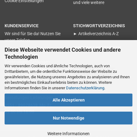
Cookie Einstellungen
und viele weitere
KUNDENSERVICE
STICHWORTVERZEICHNIS
Wir sind für Sie da! Nutzen Sie
► Artikelverzeichnis A-Z
unser Telefon
KUNDENBEWERTUNGEN
Diese Webseite verwendet Cookies und andere
für Nachfragen zu
Technologien
Rechnungen-Zahlungen
Wir verwenden Cookies und ähnliche Technologien, auch von
0551 - 89028638 Mo-Fr.
Vertrag widerrufen
Drittanbietern, um die ordentliche Funktionsweise der Website zu
15:00 bis 17:00
gewährleisten, die Nutzung unseres Angebotes zu analysieren und Ihnen
ein bestmögliches Einkaufserlebnis bieten zu können. Weitere
Informationen finden Sie in unserer
Datenschutzerklärung
.
für Nachfragen zu
Bestellungen-Lieferungen
Alle Akzeptieren
0551 - 89028638 Mo-Fr.
09:00 bis 16:00
Nur Notwendige
Weitere Informationen