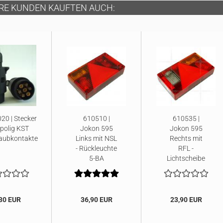
RE KUNDEN KAUFTEN AUCH:
20 | Stecker
610510 |
610535 |
-polig KST
Jokon 595
Jokon 595
aubkontakte
Links mit NSL
Rechts mit
- Rückleuchte
RFL -
5-BA
Lichtscheibe
30 EUR
36,90 EUR
23,90 EUR