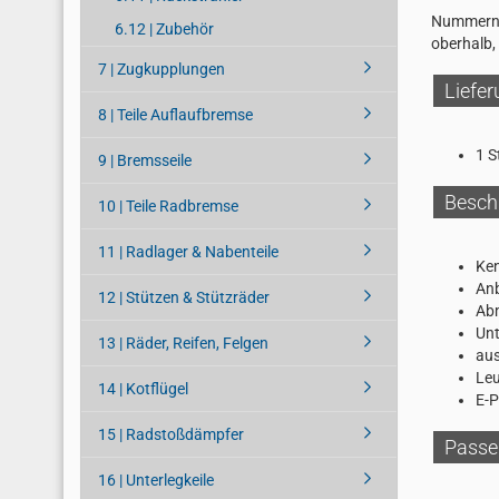
Nummernsc
6.12 | Zubehör
oberhalb
7 | Zugkupplungen
Liefe
8 | Teile Auflaufbremse
1 S
9 | Bremsseile
Besch
10 | Teile Radbremse
11 | Radlager & Nabenteile
Ken
Anb
12 | Stützen & Stützräder
Ab
Unt
13 | Räder, Reifen, Felgen
aus
Leu
14 | Kotflügel
E-P
15 | Radstoßdämpfer
Passe
16 | Unterlegkeile