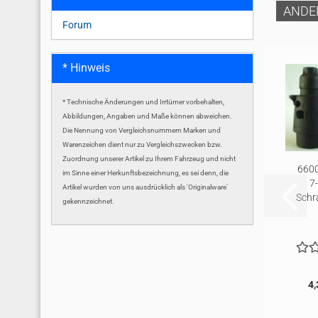
ANDE
Forum
* Hinweis
* Technische Änderungen und Irrtümer vorbehalten,
Abbildungen, Angaben und Maße können abweichen.
Die Nennung von Vergleichsnummern Marken und
Warenzeichen dient nur zu Vergleichszwecken bzw.
Zuordnung unserer Artikel zu Ihrem Fahrzeug und nicht
6600
im Sinne einer Herkunftsbezeichnung, es sei denn, die
7
Artikel wurden von uns ausdrücklich als 'Originalware'
Schr
gekennzeichnet.
4,