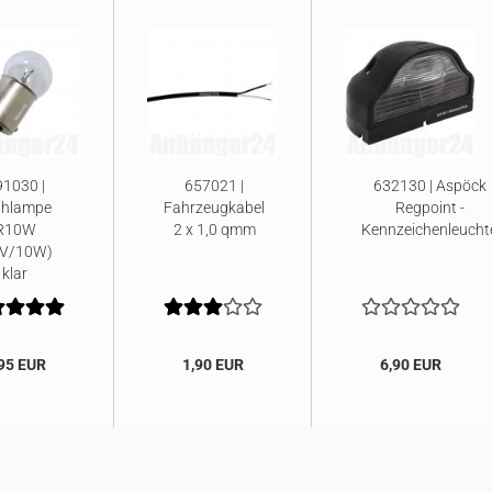
1030 |
657021 |
632130 | Aspöck
ühlampe
Fahrzeugkabel
Regpoint -
R10W
2 x 1,0 qmm
Kennzeichenleucht
2V/10W)
klar
95 EUR
1,90 EUR
6,90 EUR