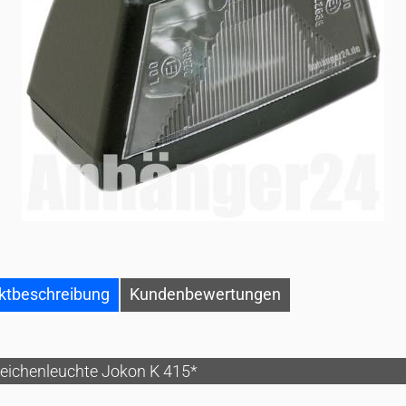
ktbeschreibung
Kundenbewertungen
eichenleuchte Jokon K 415*