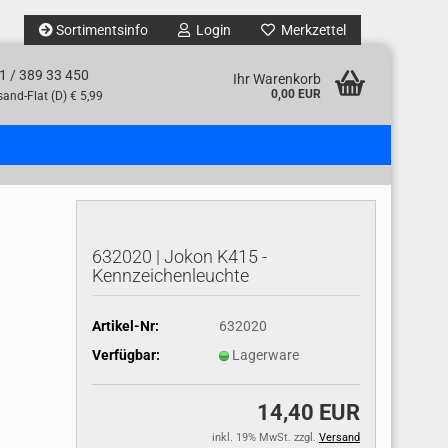
Sortimentsinfo
Login
Merkzettel
1 / 389 33 450
Ihr Warenkorb
0,00 EUR
and-Flat (D) € 5,99
632020 | Jokon K415 -
Kennzeichenleuchte
Artikel-Nr:
632020
Verfügbar:
Lagerware
14,40 EUR
inkl. 19% MwSt. zzgl.
Versand