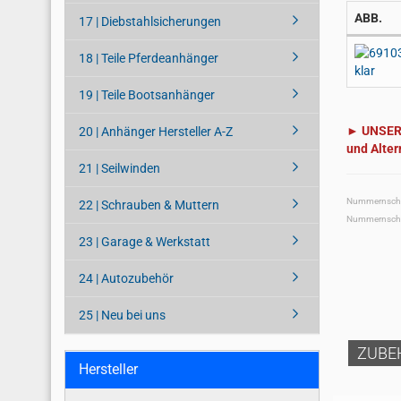
ABB.
17 | Diebstahlsicherungen
18 | Teile Pferdeanhänger
19 | Teile Bootsanhänger
► UNSER 
20 | Anhänger Hersteller A-Z
und Alter
21 | Seilwinden
Nummernschil
22 | Schrauben & Muttern
Nummernschil
23 | Garage & Werkstatt
24 | Autozubehör
25 | Neu bei uns
ZUBE
Hersteller