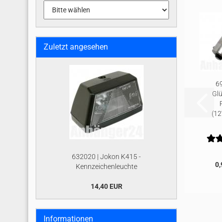
Zuletzt angesehen
69
Gl
(1
632020 | Jokon K415 -
0,
Kennzeichenleuchte
14,40 EUR
Informationen