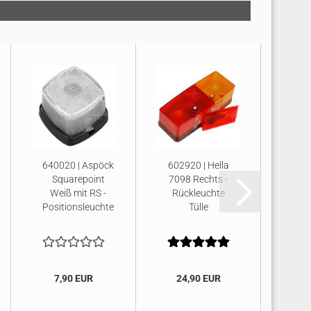
640020 | Aspöck
602920 | Hella
6029
Squarepoint
7098 Rechts -
709
Weiß mit RS -
Rückleuchte
Rü
Positionsleuchte
Tülle
7,90 EUR
24,90 EUR
24