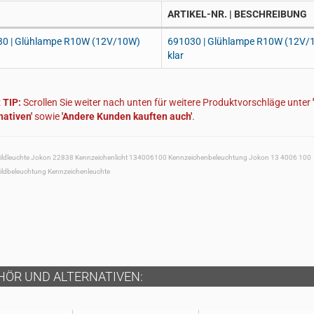
ARTIKEL-NR. | BESCHREIBUNG
691030 | Glühlampe R10W (12V/
klar
TIP:
Scrollen Sie weiter nach unten für weitere Produktvorschläge unter
nativen'
sowie
'Andere Kunden kauften auch'
.
dleuchte Jokon 22838 Kennzeichenlicht 134006100 Kennzeichenbeleuchtung Jokon 13 4006 100
dbeleuchtung Kennzeichenleuchte
HÖR UND ALTERNATIVEN: