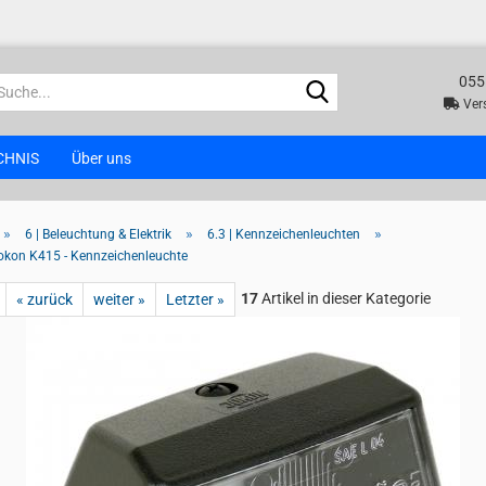
055
Suche...
Vers
CHNIS
Über uns
»
»
»
6 | Beleuchtung & Elektrik
6.3 | Kennzeichenleuchten
okon K415 - Kennzeichenleuchte
17
Artikel in dieser Kategorie
« zurück
weiter »
Letzter »