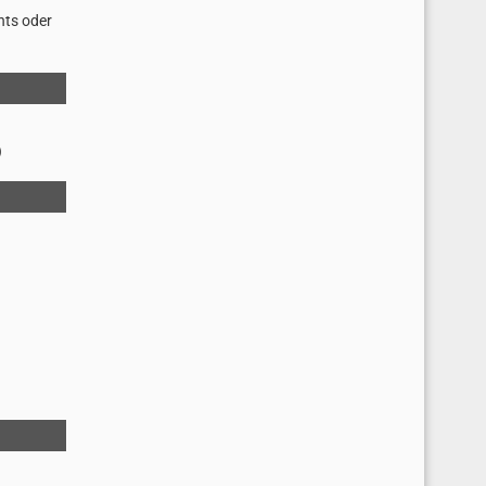
hts oder
)