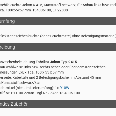
hildleuchte Jokon K 415, Kunststoff schwarz, für Anbau links bzw. rec
, ca. 100x55x57 mm, 134006100, E1 22838
rumfang
tück Kennzeichenleuchte (ohne Leuchtmittel, ohne Befestigungsmaterial
reibung
nzeichenbeleuchtung Fabrikat
Jokon
Typ
K 415
au wahlweise links bzw. rechts neben oder über dem Kennzeichen
messungen LxBxH ca. 100 x 55 x 57 mm
erseite: Kabeltülle und 2 Befestigungslöcher im Abstand 45 mm
 Kunststoff schwarz/klar
chtmittel (nicht im Lieferumfang): 1x
R10W
rüf-Nr. E1 L 00 22838 - Vgl-Nr. Jokon 13.4006.100
ndes Zubehör