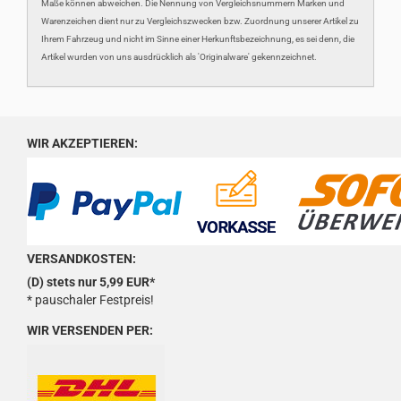
Maße können abweichen. Die Nennung von Vergleichsnummern Marken und
Warenzeichen dient nur zu Vergleichszwecken bzw. Zuordnung unserer Artikel zu
Ihrem Fahrzeug und nicht im Sinne einer Herkunftsbezeichnung, es sei denn, die
Artikel wurden von uns ausdrücklich als 'Originalware' gekennzeichnet.
WIR AKZEPTIEREN:
VERSANDKOSTEN:
(D) stets nur 5,99 EUR*
* pauschaler Festpreis!
WIR VERSENDEN PER: