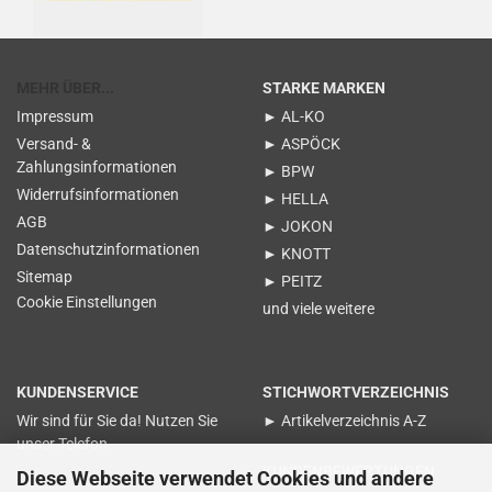
MEHR ÜBER...
STARKE MARKEN
Impressum
► AL-KO
Versand- &
► ASPÖCK
Zahlungsinformationen
► BPW
Widerrufsinformationen
► HELLA
AGB
► JOKON
Datenschutzinformationen
► KNOTT
Sitemap
► PEITZ
Cookie Einstellungen
und viele weitere
KUNDENSERVICE
STICHWORTVERZEICHNIS
Wir sind für Sie da! Nutzen Sie
► Artikelverzeichnis A-Z
unser Telefon
KUNDENBEWERTUNGEN
Diese Webseite verwendet Cookies und andere