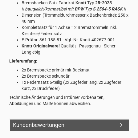
Bremsbacken-Satz Fabrikat
Knott
Typ
25-2025
!! baugleich/kompatibel mit
BPW
Typ
S 2504-5 RASK
!!
Dimension (Trommeldurchmesser x Backenbreite): 250 x
40 mm
Komplettsatz für 1 Achse = 2 Bremstrommeln inkl.
Kleinteile/Federnsatz
E-Prüfnr. 361-185-81 - Vgl.-Nr. Knott 402677.001
Knott Originalware!
Qualität - Passgenau - Sicher -
Langlebig
Lieferumfang:
2x Bremsbacke primär mit Backmat
2x Bremsbacke sekundär
1x Federnsatz 6-teilig (2x Zugfeder lang, 2x Zugfeder
kurz, 2x Druckfeder)
Technische Änderungen und Irrtümer vorbehalten,
Abbildungen und Maße können abweichen.
Kundenbewertungen