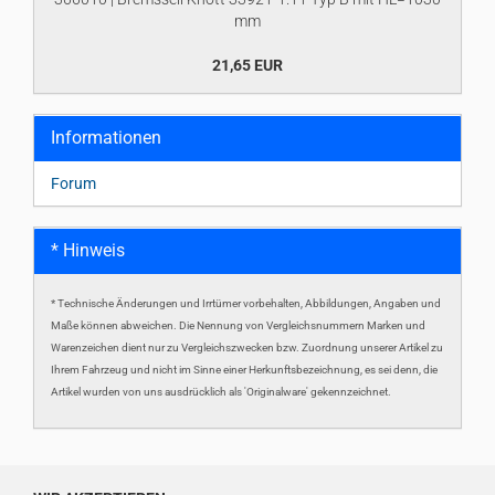
mm
21,65 EUR
Informationen
Forum
* Hinweis
* Technische Änderungen und Irrtümer vorbehalten, Abbildungen, Angaben und
Maße können abweichen. Die Nennung von Vergleichsnummern Marken und
Warenzeichen dient nur zu Vergleichszwecken bzw. Zuordnung unserer Artikel zu
Ihrem Fahrzeug und nicht im Sinne einer Herkunftsbezeichnung, es sei denn, die
Artikel wurden von uns ausdrücklich als 'Originalware' gekennzeichnet.