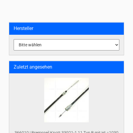
Hersteller
Zuletzt angesehen
366010 | Bremsseil Knott 33921-1.11 Typ B mit HL=1030