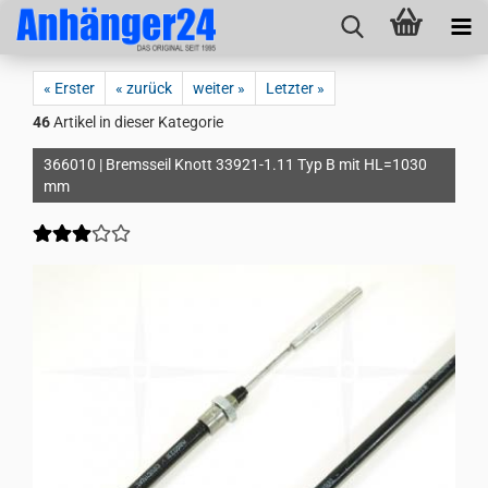
« Erster
« zurück
weiter »
Letzter »
46
Artikel in dieser Kategorie
366010 | Bremsseil Knott 33921-1.11 Typ B mit HL=1030
mm