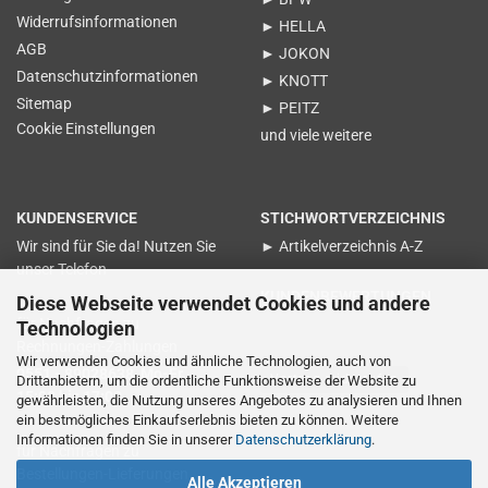
Widerrufsinformationen
► HELLA
AGB
► JOKON
Datenschutzinformationen
► KNOTT
Sitemap
► PEITZ
Cookie Einstellungen
und viele weitere
KUNDENSERVICE
STICHWORTVERZEICHNIS
Wir sind für Sie da! Nutzen Sie
► Artikelverzeichnis A-Z
unser Telefon
KUNDENBEWERTUNGEN
Diese Webseite verwendet Cookies und andere
für Nachfragen zu
Technologien
Rechnungen-Zahlungen
Wir verwenden Cookies und ähnliche Technologien, auch von
0551 - 89028638 Mo-Fr.
Vertrag widerrufen
Drittanbietern, um die ordentliche Funktionsweise der Website zu
15:00 bis 17:00
gewährleisten, die Nutzung unseres Angebotes zu analysieren und Ihnen
ein bestmögliches Einkaufserlebnis bieten zu können. Weitere
Informationen finden Sie in unserer
Datenschutzerklärung
.
für Nachfragen zu
Bestellungen-Lieferungen
Alle Akzeptieren