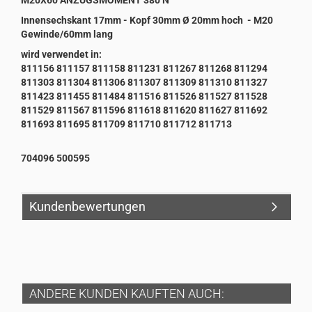
M20X60 ANZUGSMOMENT 380 N
Innensechskant 17mm - Kopf 30mm Ø 20mm hoch - M20
Gewinde/60mm lang
wird verwendet in:
811156 811157 811158 811231 811267 811268 811294
811303 811304 811306 811307 811309 811310 811327
811423 811455 811484 811516 811526 811527 811528
811529 811567 811596 811618 811620 811627 811692
811693 811695 811709 811710 811712 811713
704096 500595
Kundenbewertungen
ANDERE KUNDEN KAUFTEN AUCH: