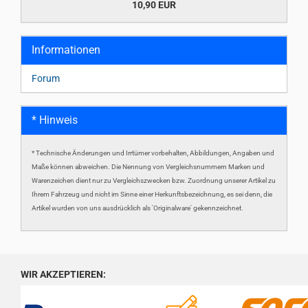
10,90 EUR
Informationen
Forum
* Hinweis
* Technische Änderungen und Irrtümer vorbehalten, Abbildungen, Angaben und
Maße können abweichen. Die Nennung von Vergleichsnummern Marken und
Warenzeichen dient nur zu Vergleichszwecken bzw. Zuordnung unserer Artikel zu
Ihrem Fahrzeug und nicht im Sinne einer Herkunftsbezeichnung, es sei denn, die
Artikel wurden von uns ausdrücklich als 'Originalware' gekennzeichnet.
WIR AKZEPTIEREN: