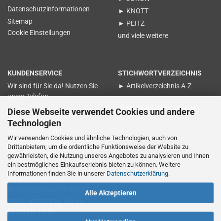
Datenschutzinformationen
► KNOTT
Sitemap
► PEITZ
Cookie Einstellungen
und viele weitere
KUNDENSERVICE
STICHWORTVERZEICHNIS
Wir sind für Sie da! Nutzen Sie
► Artikelverzeichnis A-Z
unser Telefon
KUNDENBEWERTUNGEN
Diese Webseite verwendet Cookies und andere
für Nachfragen zu
Technologien
Rechnungen-Zahlungen
Wir verwenden Cookies und ähnliche Technologien, auch von
0551 - 89028638 Mo-Fr.
Vertrag widerrufen
Drittanbietern, um die ordentliche Funktionsweise der Website zu
15:00 bis 17:00
gewährleisten, die Nutzung unseres Angebotes zu analysieren und Ihnen
ein bestmögliches Einkaufserlebnis bieten zu können. Weitere
Informationen finden Sie in unserer
Datenschutzerklärung
.
für Nachfragen zu
Bestellungen-Lieferungen
Alle Akzeptieren
0551 - 89028638 Mo-Fr.
09:00 bis 16:00