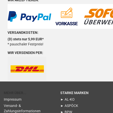
WIR AKZEPTIEREN:
VERSANDKOSTEN:
(D) stets nur 5,99 EUR*
* pauschaler Festpreis!
WIR VERSENDEN PER:
MEHR ÜBER...
STARKE MARKEN
Impressum
► AL-KO
Versand- &
► ASPÖCK
Zahlungsinformationen
► BPW