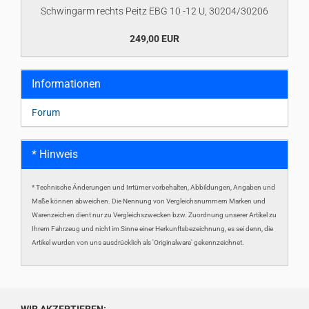
Schwingarm rechts Peitz EBG 10 -12 U, 30204/30206
249,00 EUR
Informationen
Forum
* Hinweis
* Technische Änderungen und Irrtümer vorbehalten, Abbildungen, Angaben und
Maße können abweichen. Die Nennung von Vergleichsnummern Marken und
Warenzeichen dient nur zu Vergleichszwecken bzw. Zuordnung unserer Artikel zu
Ihrem Fahrzeug und nicht im Sinne einer Herkunftsbezeichnung, es sei denn, die
Artikel wurden von uns ausdrücklich als 'Originalware' gekennzeichnet.