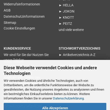
Widerrufsinformationen
► HELLA
AGB
► JOKON
Datenschutzinformationen
► KNOTT
Sitemap
► PEITZ
Cookie Einstellungen
und viele weitere
KUNDENSERVICE
STICHWORTVERZEICHNIS
Wir sind für Sie da! Nutzen Sie
► Artikelverzeichnis A-Z
unser Telefon
KUNDENBEWERTUNGEN
Diese Webseite verwendet Cookies und andere
für Nachfragen zu
Technologien
Rechnungen-Zahlungen
Wir verwenden Cookies und ähnliche Technologien, auch von
0551 - 89028638 Mo-Fr.
Vertrag widerrufen
Drittanbietern, um die ordentliche Funktionsweise der Website zu
15:00 bis 17:00
gewährleisten, die Nutzung unseres Angebotes zu analysieren und Ihnen
ein bestmögliches Einkaufserlebnis bieten zu können. Weitere
Informationen finden Sie in unserer
Datenschutzerklärung
.
für Nachfragen zu
Bestellungen-Lieferungen
Alle Akzeptieren