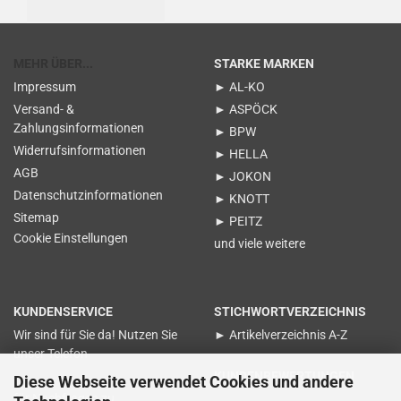
MEHR ÜBER...
STARKE MARKEN
Impressum
► AL-KO
Versand- &
► ASPÖCK
Zahlungsinformationen
► BPW
Widerrufsinformationen
► HELLA
AGB
► JOKON
Datenschutzinformationen
► KNOTT
Sitemap
► PEITZ
Cookie Einstellungen
und viele weitere
KUNDENSERVICE
STICHWORTVERZEICHNIS
Wir sind für Sie da! Nutzen Sie
► Artikelverzeichnis A-Z
unser Telefon
KUNDENBEWERTUNGEN
Diese Webseite verwendet Cookies und andere
für Nachfragen zu