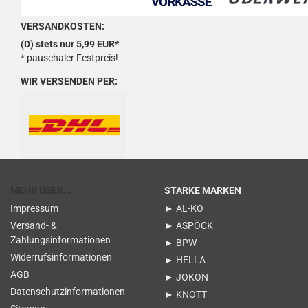
VERSANDKOSTEN:
(D) stets nur 5,99 EUR*
* pauschaler Festpreis!
WIR VERSENDEN PER:
MEHR ÜBER...
STARKE MARKEN
Impressum
► AL-KO
Versand- &
► ASPÖCK
Zahlungsinformationen
► BPW
Widerrufsinformationen
► HELLA
AGB
► JOKON
Datenschutzinformationen
► KNOTT