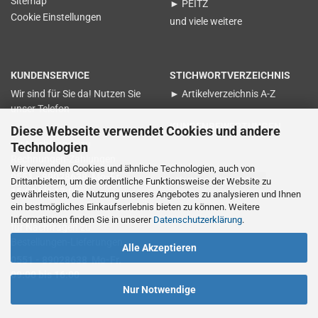
Sitemap
► PEITZ
Cookie Einstellungen
und viele weitere
KUNDENSERVICE
STICHWORTVERZEICHNIS
Wir sind für Sie da! Nutzen Sie
► Artikelverzeichnis A-Z
unser Telefon
KUNDENBEWERTUNGEN
Diese Webseite verwendet Cookies und andere
für Nachfragen zu
Technologien
Rechnungen-Zahlungen
Wir verwenden Cookies und ähnliche Technologien, auch von
0551 - 89028638 Mo-Fr.
Vertrag widerrufen
Drittanbietern, um die ordentliche Funktionsweise der Website zu
15:00 bis 17:00
gewährleisten, die Nutzung unseres Angebotes zu analysieren und Ihnen
ein bestmögliches Einkaufserlebnis bieten zu können. Weitere
Informationen finden Sie in unserer
Datenschutzerklärung
.
für Nachfragen zu
Bestellungen-Lieferungen
Alle Akzeptieren
0551 - 89028638 Mo-Fr.
09:00 bis 16:00
Nur Notwendige