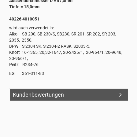
Aussendurchmesser D = 47,0mm
Tiefe = 15,0mm
40226 4010051
wird auch verwendet in:
Alko SB 200, SB 230/S, SB230, SR 201, SR 202, SR 203,
2035, 2350,
BPW S 2304 SK, S 2304-2 RASK, S2003-5,
Knott 16-1365, 20,32-1647, 20-2425/1, 20-964/1, 20-964u,
20-966/1,
Peitz R234-76
EG 361-311-83
Kundenbewertungen