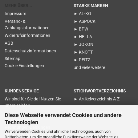
MEHR ÜBER...
STARKE MARKEN
Impressum
► AL-KO
Versand- &
► ASPÖCK
Zahlungsinformationen
► BPW
Widerrufsinformationen
► HELLA
AGB
► JOKON
Datenschutzinformationen
► KNOTT
Sitemap
► PEITZ
Cookie Einstellungen
und viele weitere
KUNDENSERVICE
STICHWORTVERZEICHNIS
Wir sind für Sie da! Nutzen Sie
► Artikelverzeichnis A-Z
unser Telefon
KUNDENBEWERTUNGEN
Diese Webseite verwendet Cookies und andere
für Nachfragen zu
Technologien
Rechnungen-Zahlungen
Wir verwenden Cookies und ähnliche Technologien, auch von
0551 - 89028638 Mo-Fr.
Vertrag widerrufen
Drittanbietern, um die ordentliche Funktionsweise der Website zu