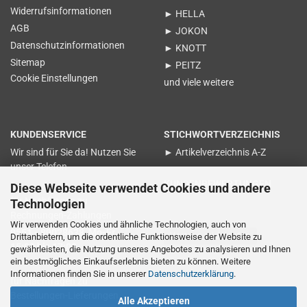
Widerrufsinformationen
► HELLA
AGB
► JOKON
Datenschutzinformationen
► KNOTT
Sitemap
► PEITZ
Cookie Einstellungen
und viele weitere
KUNDENSERVICE
STICHWORTVERZEICHNIS
Wir sind für Sie da! Nutzen Sie
► Artikelverzeichnis A-Z
unser Telefon
KUNDENBEWERTUNGEN
Diese Webseite verwendet Cookies und andere
für Nachfragen zu
Technologien
Rechnungen-Zahlungen
Wir verwenden Cookies und ähnliche Technologien, auch von
0551 - 89028638 Mo-Fr.
Vertrag widerrufen
Drittanbietern, um die ordentliche Funktionsweise der Website zu
15:00 bis 17:00
gewährleisten, die Nutzung unseres Angebotes zu analysieren und Ihnen
ein bestmögliches Einkaufserlebnis bieten zu können. Weitere
Informationen finden Sie in unserer
Datenschutzerklärung
.
für Nachfragen zu
Bestellungen-Lieferungen
Alle Akzeptieren