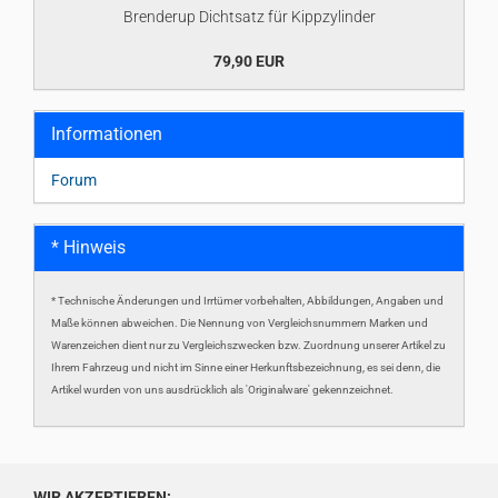
Brenderup Dichtsatz für Kippzylinder
79,90 EUR
Informationen
Forum
* Hinweis
* Technische Änderungen und Irrtümer vorbehalten, Abbildungen, Angaben und
Maße können abweichen. Die Nennung von Vergleichsnummern Marken und
Warenzeichen dient nur zu Vergleichszwecken bzw. Zuordnung unserer Artikel zu
Ihrem Fahrzeug und nicht im Sinne einer Herkunftsbezeichnung, es sei denn, die
Artikel wurden von uns ausdrücklich als 'Originalware' gekennzeichnet.
WIR AKZEPTIEREN: