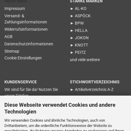
MEHR ÜBER...
STARKE MARKEN
Impressum
► AL-KO
Versand- &
► ASPÖCK
Zahlungsinformationen
► BPW
Widerrufsinformationen
► HELLA
AGB
► JOKON
Datenschutzinformationen
► KNOTT
Sitemap
► PEITZ
Cookie Einstellungen
und viele weitere
KUNDENSERVICE
STICHWORTVERZEICHNIS
Wir sind für Sie da! Nutzen Sie
► Artikelverzeichnis A-Z
unser Telefon
KUNDENBEWERTUNGEN
Diese Webseite verwendet Cookies und andere
für Nachfragen zu
Technologien
Rechnungen-Zahlungen
Wir verwenden Cookies und ähnliche Technologien, auch von
0551 - 89028638 Mo-Fr.
Vertrag widerrufen
Drittanbietern, um die ordentliche Funktionsweise der Website zu
15:00 bis 17:00
gewährleisten, die Nutzung unseres Angebotes zu analysieren und Ihnen