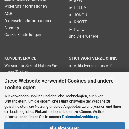
► BPW
Widerrufsinformationen
► HELLA
AGB
► JOKON
Datenschutzinformationen
► KNOTT
Sitemap
► PEITZ
Cookie Einstellungen
und viele weitere
KUNDENSERVICE
STICHWORTVERZEICHNIS
Wir sind für Sie da! Nutzen Sie
► Artikelverzeichnis A-Z
unser Telefon
KUNDENBEWERTUNGEN
Diese Webseite verwendet Cookies und andere
für Nachfragen zu
Technologien
Rechnungen-Zahlungen
Wir verwenden Cookies und ähnliche Technologien, auch von
0551 - 89028638 Mo-Fr.
Vertrag widerrufen
Drittanbietern, um die ordentliche Funktionsweise der Website zu
15:00 bis 17:00
gewährleisten, die Nutzung unseres Angebotes zu analysieren und Ihnen
ein bestmögliches Einkaufserlebnis bieten zu können. Weitere
Informationen finden Sie in unserer
Datenschutzerklärung
.
für Nachfragen zu
Bestellungen-Lieferungen
Alle Akzeptieren