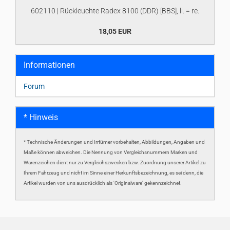
602110 | Rückleuchte Radex 8100 (DDR) [BBS], li. = re.
18,05 EUR
Informationen
Forum
* Hinweis
* Technische Änderungen und Irrtümer vorbehalten, Abbildungen, Angaben und
Maße können abweichen. Die Nennung von Vergleichsnummern Marken und
Warenzeichen dient nur zu Vergleichszwecken bzw. Zuordnung unserer Artikel zu
Ihrem Fahrzeug und nicht im Sinne einer Herkunftsbezeichnung, es sei denn, die
Artikel wurden von uns ausdrücklich als 'Originalware' gekennzeichnet.