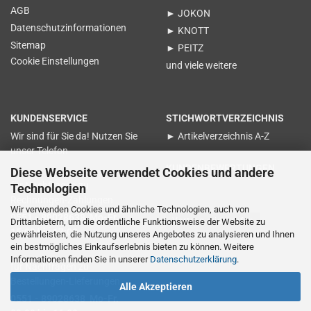
AGB
► JOKON
Datenschutzinformationen
► KNOTT
Sitemap
► PEITZ
Cookie Einstellungen
und viele weitere
KUNDENSERVICE
STICHWORTVERZEICHNIS
Wir sind für Sie da! Nutzen Sie
► Artikelverzeichnis A-Z
unser Telefon
KUNDENBEWERTUNGEN
Diese Webseite verwendet Cookies und andere
für Nachfragen zu
Technologien
Rechnungen-Zahlungen
Wir verwenden Cookies und ähnliche Technologien, auch von
0551 - 89028638 Mo-Fr.
Vertrag widerrufen
Drittanbietern, um die ordentliche Funktionsweise der Website zu
15:00 bis 17:00
gewährleisten, die Nutzung unseres Angebotes zu analysieren und Ihnen
ein bestmögliches Einkaufserlebnis bieten zu können. Weitere
Informationen finden Sie in unserer
Datenschutzerklärung
.
für Nachfragen zu
Bestellungen-Lieferungen
Alle Akzeptieren
0551 - 89028638 Mo-Fr.