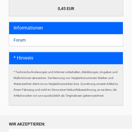
0,45 EUR
Informationen
Forum
* Hinweis
* Technische Änderungen und Irrtümer vorbehalten, Abbildungen, Angaben und
Maße können abweichen. Die Nennung von Vergleichsnummern Marken und
Warenzeichen dient nur zu Vergleichszwecken bzw. Zuordnung unserer Artikel zu
Ihrem Fahrzeug und nicht im Sinne einer Herkunftsbezeichnung, es sei denn, die
Artikel wurden von uns ausdrücklich als 'Originalware' gekennzeichnet.
WIR AKZEPTIEREN: