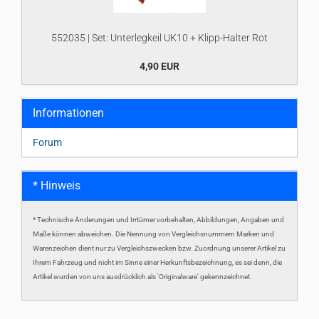
552035 | Set: Unterlegkeil UK10 + Klipp-Halter Rot
4,90 EUR
Informationen
Forum
* Hinweis
* Technische Änderungen und Irrtümer vorbehalten, Abbildungen, Angaben und
Maße können abweichen. Die Nennung von Vergleichsnummern Marken und
Warenzeichen dient nur zu Vergleichszwecken bzw. Zuordnung unserer Artikel zu
Ihrem Fahrzeug und nicht im Sinne einer Herkunftsbezeichnung, es sei denn, die
Artikel wurden von uns ausdrücklich als 'Originalware' gekennzeichnet.