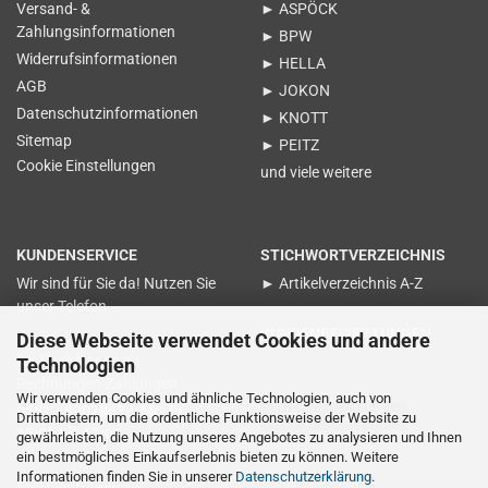
Versand- &
► ASPÖCK
Zahlungsinformationen
► BPW
Widerrufsinformationen
► HELLA
AGB
► JOKON
Datenschutzinformationen
► KNOTT
Sitemap
► PEITZ
Cookie Einstellungen
und viele weitere
KUNDENSERVICE
STICHWORTVERZEICHNIS
Wir sind für Sie da! Nutzen Sie
► Artikelverzeichnis A-Z
unser Telefon
KUNDENBEWERTUNGEN
Diese Webseite verwendet Cookies und andere
für Nachfragen zu
Technologien
Rechnungen-Zahlungen
Wir verwenden Cookies und ähnliche Technologien, auch von
0551 - 89028638 Mo-Fr.
Vertrag widerrufen
Drittanbietern, um die ordentliche Funktionsweise der Website zu
15:00 bis 17:00
gewährleisten, die Nutzung unseres Angebotes zu analysieren und Ihnen
ein bestmögliches Einkaufserlebnis bieten zu können. Weitere
Informationen finden Sie in unserer
Datenschutzerklärung
.