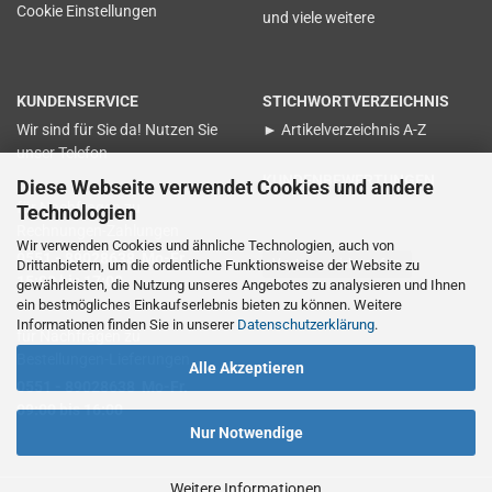
Cookie Einstellungen
und viele weitere
KUNDENSERVICE
STICHWORTVERZEICHNIS
Wir sind für Sie da! Nutzen Sie
► Artikelverzeichnis A-Z
unser Telefon
KUNDENBEWERTUNGEN
Diese Webseite verwendet Cookies und andere
für Nachfragen zu
Technologien
Rechnungen-Zahlungen
Wir verwenden Cookies und ähnliche Technologien, auch von
0551 - 89028638 Mo-Fr.
Vertrag widerrufen
Drittanbietern, um die ordentliche Funktionsweise der Website zu
15:00 bis 17:00
gewährleisten, die Nutzung unseres Angebotes zu analysieren und Ihnen
ein bestmögliches Einkaufserlebnis bieten zu können. Weitere
Informationen finden Sie in unserer
Datenschutzerklärung
.
für Nachfragen zu
Bestellungen-Lieferungen
Alle Akzeptieren
0551 - 89028638 Mo-Fr.
09:00 bis 16:00
Nur Notwendige
Weitere Informationen