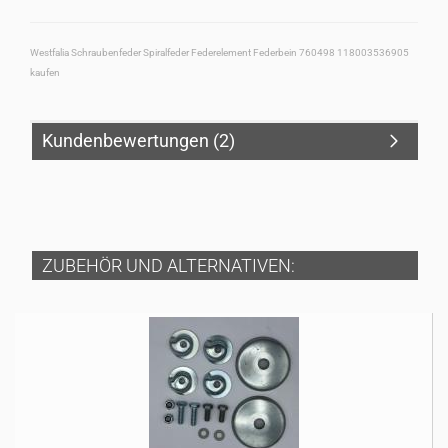
Westfalia Schraubenfeder Spiralfeder Federelement Federbein 760498 118003536905
kaufen
Kundenbewertungen (2)
ZUBEHÖR UND ALTERNATIVEN: