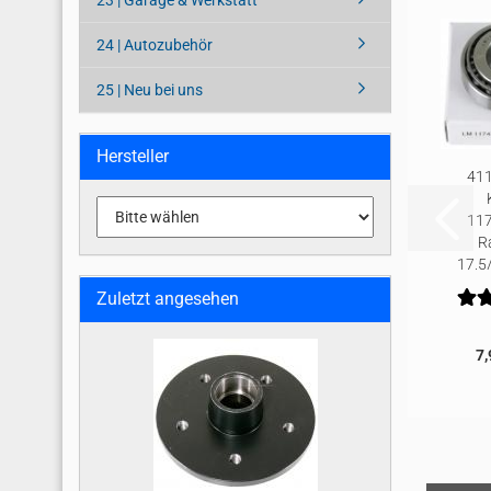
23 | Garage & Werkstatt
24 | Autozubehör
25 | Neu bei uns
Hersteller
411
117
R
17,5
Zuletzt angesehen
7,