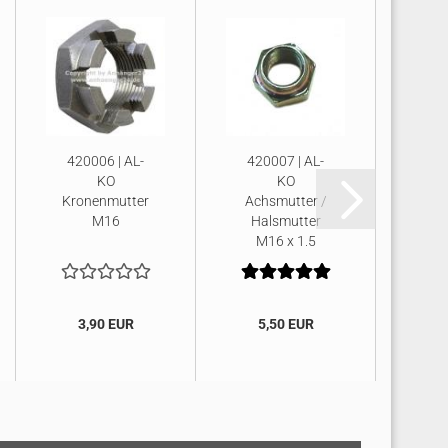
420006 | AL-
420007 | AL-
422
KO
KO
K
Kronenmutter
Achsmutter /
Na
M16
Halsmutter
M16 x 1,5
23
(SW24)
3,90 EUR
5,50 EUR
6