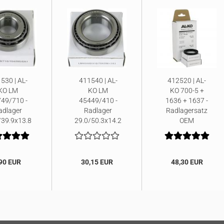
530 | AL-
411540 | AL-
412520 | AL-
KO LM
KO LM
KO 700-5 +
49/710 -
45449/410 -
1636 + 1637 -
adlager
Radlager
Radlagersatz
/39,9x13,8
29,0/50,3x14,2
OEM
90 EUR
30,15 EUR
48,30 EUR