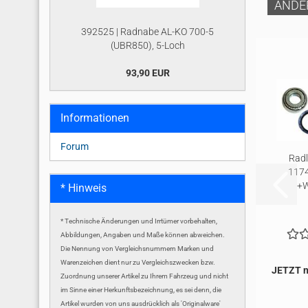
ANDE
392525 | Radnabe AL-KO 700-5
(UBR850), 5-Loch
93,90 EUR
Informationen
Forum
Radl
117
+W
* Hinweis
* Technische Änderungen und Irrtümer vorbehalten,
Abbildungen, Angaben und Maße können abweichen.
Die Nennung von Vergleichsnummern Marken und
Warenzeichen dient nur zu Vergleichszwecken bzw.
JETZT n
Zuordnung unserer Artikel zu Ihrem Fahrzeug und nicht
im Sinne einer Herkunftsbezeichnung, es sei denn, die
Artikel wurden von uns ausdrücklich als 'Originalware'