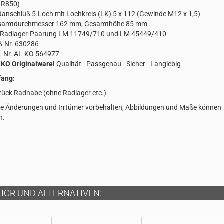
BR850)
anschluß 5-Loch mit Lochkreis (LK) 5 x 112 (Gewinde M12 x 1,5)
samtdurchmesser 162 mm, Gesamthöhe 85 mm
r Radlager-Paarung LM 11749/710 und LM 45449/410
ß-Nr. 630286
.-Nr. AL-KO 564977
KO Originalware!
Qualität - Passgenau - Sicher - Langlebig
fang:
tück Radnabe (ohne Radlager etc.)
e Änderungen und Irrtümer vorbehalten, Abbildungen und Maße können
n.
HÖR UND ALTERNATIVEN: