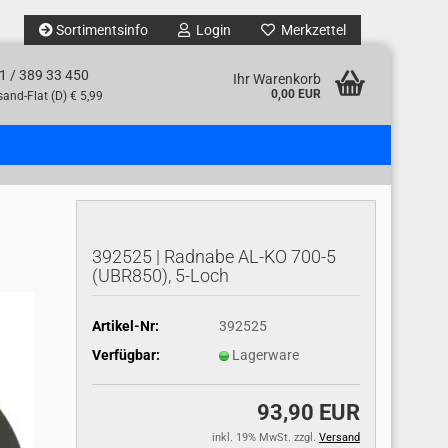
Sortimentsinfo
Login
Merkzettel
1 / 389 33 450
Ihr Warenkorb
0,00 EUR
and-Flat (D) € 5,99
392525 | Radnabe AL-KO 700-5
(UBR850), 5-Loch
Artikel-Nr:
392525
Verfügbar:
Lagerware
93,90 EUR
inkl. 19% MwSt. zzgl.
Versand