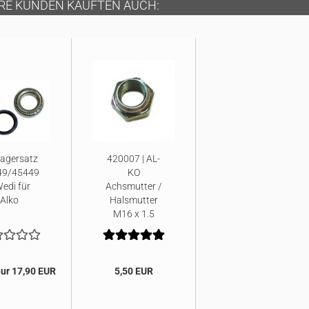
RE KUNDEN KAUFTEN AUCH:
agersatz
420007 | AL-
49/45449
KO
edi für
Achsmutter /
Alko
Halsmutter
M16 x 1,5
(SW24)
ur 17,90 EUR
5,50 EUR