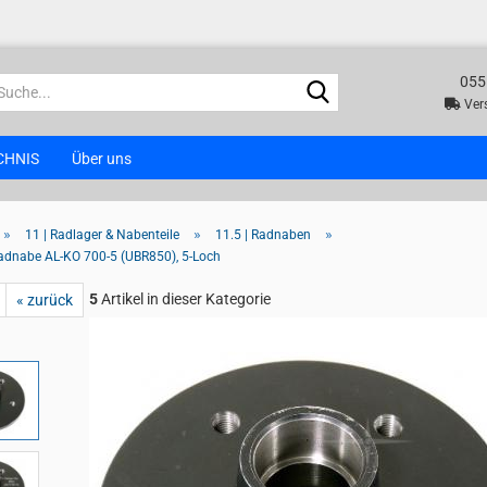
055
Suche...
Vers
CHNIS
Über uns
»
»
»
11 | Radlager & Nabenteile
11.5 | Radnaben
adnabe AL-KO 700-5 (UBR850), 5-Loch
5
Artikel in dieser Kategorie
« zurück