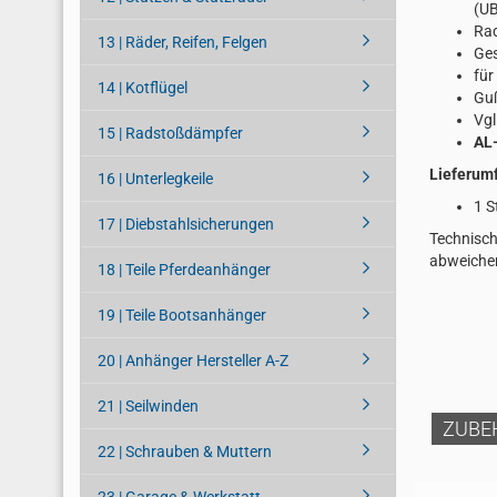
(U
Rad
13 | Räder, Reifen, Felgen
Ge
fü
14 | Kotflügel
Gu
Vgl
15 | Radstoßdämpfer
AL-
Lieferum
16 | Unterlegkeile
1 S
17 | Diebstahlsicherungen
Technisch
abweiche
18 | Teile Pferdeanhänger
19 | Teile Bootsanhänger
20 | Anhänger Hersteller A-Z
21 | Seilwinden
ZUBE
22 | Schrauben & Muttern