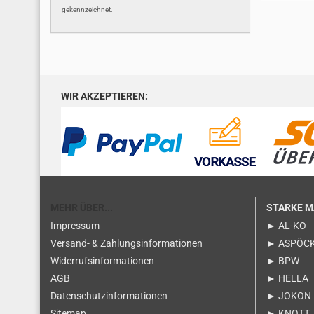
gekennzeichnet.
WIR AKZEPTIEREN:
MEHR ÜBER...
STARKE 
Impressum
► AL-KO
Versand- & Zahlungsinformationen
► ASPÖC
Widerrufsinformationen
► BPW
AGB
► HELLA
Datenschutzinformationen
► JOKON
Sitemap
► KNOTT