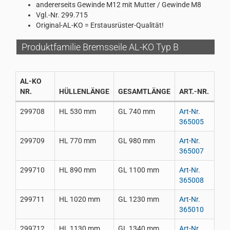
andererseits Gewinde M12 mit Mutter / Gewinde M8
Vgl.-Nr. 299.715
Original-AL-KO = Erstausrüster-Qualität!
Produktfamilie Bremsseile AL-KO Typ B
AL-KO
NR.
HÜLLENLÄNGE
GESAMTLÄNGE
ART.-NR.
299708
HL 530 mm
GL 740 mm
Art-Nr.
365005
299709
HL 770 mm
GL 980 mm
Art-Nr.
365007
299710
HL 890 mm
GL 1100 mm
Art-Nr.
365008
299711
HL 1020 mm
GL 1230 mm
Art-Nr.
365010
299712
HL 1130 mm
GL 1340 mm
Art-Nr.