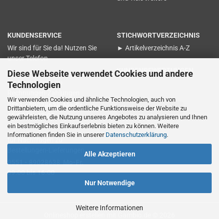
KUNDENSERVICE
STICHWORTVERZEICHNIS
Wir sind für Sie da! Nutzen Sie
► Artikelverzeichnis A-Z
unser Telefon
KUNDENBEWERTUNGEN
Diese Webseite verwendet Cookies und andere
für Nachfragen zu
Technologien
Rechnungen-Zahlungen
Wir verwenden Cookies und ähnliche Technologien, auch von
0551 - 89028638 Mo-Fr.
Vertrag widerrufen
Drittanbietern, um die ordentliche Funktionsweise der Website zu
15:00 bis 17:00
gewährleisten, die Nutzung unseres Angebotes zu analysieren und Ihnen
ein bestmögliches Einkaufserlebnis bieten zu können. Weitere
Informationen finden Sie in unserer
Datenschutzerklärung
.
für Nachfragen zu
Bestellungen-Lieferungen
Alle Akzeptieren
0551 - 89028638 Mo-Fr.
09:00 bis 16:00
Nur Notwendige
Weitere Informationen
Onlineshop erstellen
mit Gambio.de © 2026