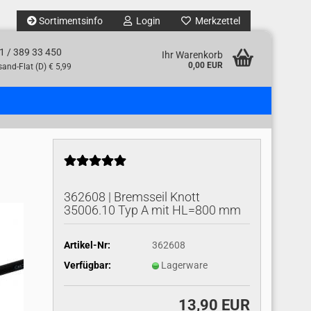
Sortimentsinfo
Login
Merkzettel
1 / 389 33 450
Ihr Warenkorb
0,00 EUR
and-Flat (D) € 5,99
362608 | Bremsseil Knott
35006.10 Typ A mit HL=800 mm
Artikel-Nr:
362608
Verfügbar:
Lagerware
13,90 EUR