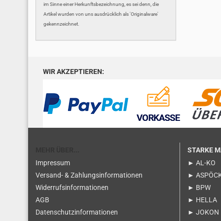
im Sinne einer Herkunftsbezeichnung, es sei denn, die
Artikel wurden von uns ausdrücklich als 'Originalware'
gekennzeichnet.
WIR AKZEPTIEREN:
MEHR ÜBER...
STARKE 
Impressum
► AL-KO
Versand- & Zahlungsinformationen
► ASPÖC
Widerrufsinformationen
► BPW
AGB
► HELLA
Datenschutzinformationen
► JOKON