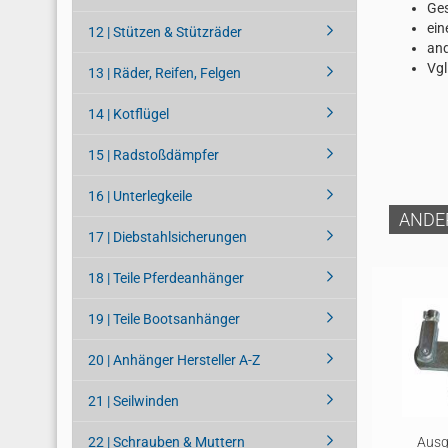
Ge
ein
12 | Stützen & Stützräder
and
Vgl
13 | Räder, Reifen, Felgen
14 | Kotflügel
15 | Radstoßdämpfer
16 | Unterlegkeile
ANDE
17 | Diebstahlsicherungen
18 | Teile Pferdeanhänger
19 | Teile Bootsanhänger
20 | Anhänger Hersteller A-Z
21 | Seilwinden
22 | Schrauben & Muttern
Ausg