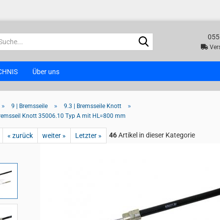
055
Suche...
Vers
CHNIS
Über uns
»
»
»
9 | Bremsseile
9.3 | Bremsseile Knott
remsseil Knott 35006.10 Typ A mit HL=800 mm
46
Artikel in dieser Kategorie
« zurück
weiter »
Letzter »