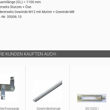
samtlänge (GL) = 1100 mm
erseits Stutzen + Öse
ererseits Gewinde M12 mit Mutter + Gewinde M8
.-Nr. 35006.10
RE KUNDEN KAUFTEN AUCH:
leichswaage
Gewindestange
351020 |