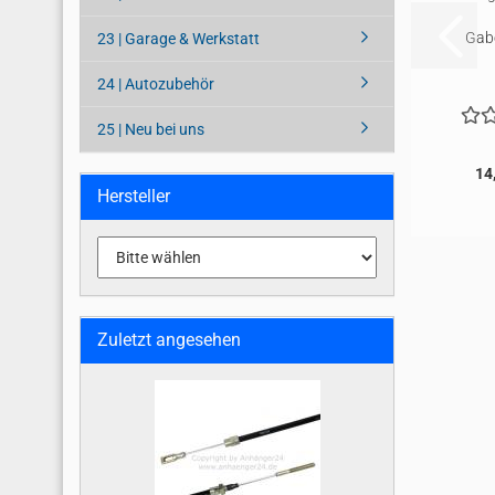
Gab
23 | Garage & Werkstatt
24 | Autozubehör
25 | Neu bei uns
14
Hersteller
Zuletzt angesehen