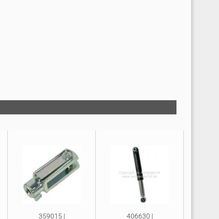
359015 |
406630 |