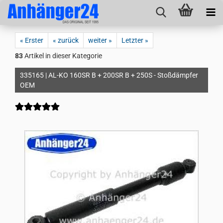
« Erster
« zurück
weiter »
Letzter »
83
Artikel in dieser Kategorie
335165 | AL-KO 160SR B + 200SR B + 250S - Stoßdämpfer
OEM