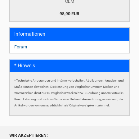
OEM
98,90 EUR
Informationen
Forum
* Hinweis
* Technische Änderungen und Irrtümer vorbehalten, Abbildungen, Angaben und
Maße können abweichen. Die Nennung von Vergleichsnummern Marken und
Warenzeichen dient nur zu Vergleichszwecken bzw. Zuordnung unserer Artikel zu
Ihrem Fahrzeug und nicht im Sinne einer Herkunftsbezeichnung, es sei denn, die
Artikel wurden von uns ausdrücklich als 'Originalware' gekennzeichnet.
WIR AKZEPTIEREN: