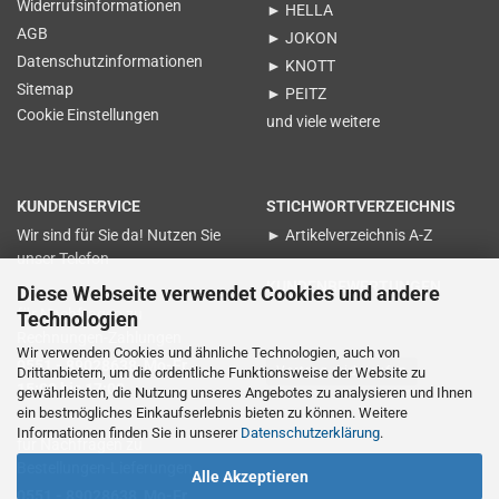
Widerrufsinformationen
► HELLA
AGB
► JOKON
Datenschutzinformationen
► KNOTT
Sitemap
► PEITZ
Cookie Einstellungen
und viele weitere
KUNDENSERVICE
STICHWORTVERZEICHNIS
Wir sind für Sie da! Nutzen Sie
► Artikelverzeichnis A-Z
unser Telefon
KUNDENBEWERTUNGEN
Diese Webseite verwendet Cookies und andere
für Nachfragen zu
Technologien
Rechnungen-Zahlungen
Wir verwenden Cookies und ähnliche Technologien, auch von
0551 - 89028638 Mo-Fr.
Vertrag widerrufen
Drittanbietern, um die ordentliche Funktionsweise der Website zu
15:00 bis 17:00
gewährleisten, die Nutzung unseres Angebotes zu analysieren und Ihnen
ein bestmögliches Einkaufserlebnis bieten zu können. Weitere
Informationen finden Sie in unserer
Datenschutzerklärung
.
für Nachfragen zu
Bestellungen-Lieferungen
Alle Akzeptieren
0551 - 89028638 Mo-Fr.