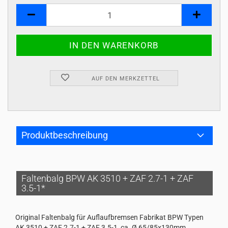
Stk
AUF DEN MERKZETTEL
Produktbeschreibung
Faltenbalg BPW AK 3510 + ZAF 2.7-1 + ZAF
3.5-1*
Original Faltenbalg für Auflaufbremsen Fabrikat BPW Typen
AK 3510 + ZAF 2.7-1 + ZAF 3.5-1, ca. Ø 65/85x130mm,