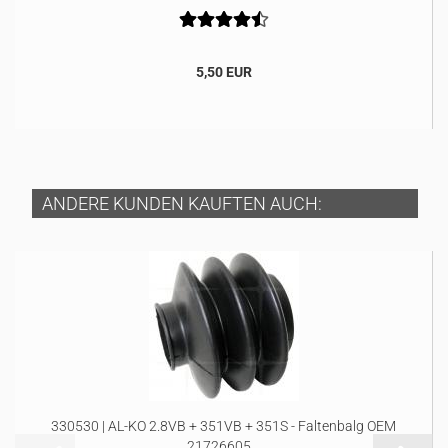
5,50 EUR
ANDERE KUNDEN KAUFTEN AUCH:
330530 | AL-KO 2.8VB + 351VB + 351S - Faltenbalg OEM
21726605...