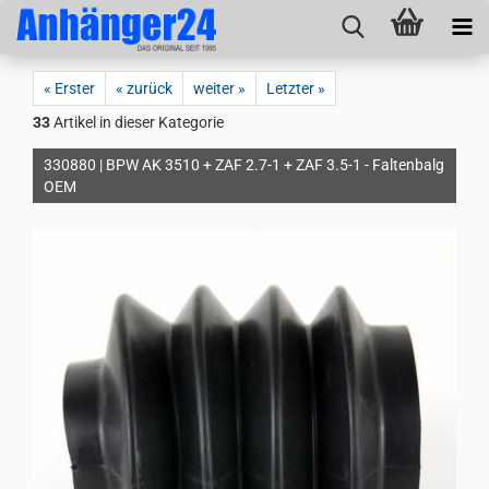
« Erster
« zurück
weiter »
Letzter »
33
Artikel in dieser Kategorie
330880 | BPW AK 3510 + ZAF 2.7-1 + ZAF 3.5-1 - Faltenbalg
OEM