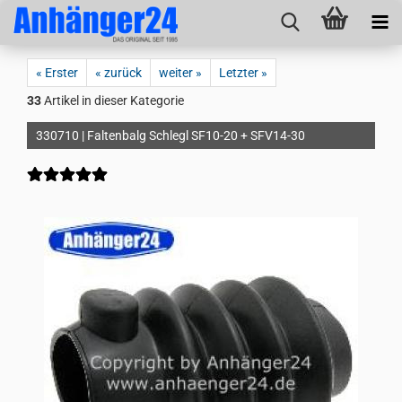
« Erster
« zurück
weiter »
Letzter »
33
Artikel in dieser Kategorie
330710 | Faltenbalg Schlegl SF10-20 + SFV14-30